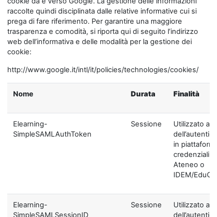
cookie da e verso Google. La gestione delle informazioni
raccolte quindi disciplinata dalle relative informative cui si
prega di fare riferimento. Per garantire una maggiore
trasparenza e comodità, si riporta qui di seguito l’indirizzo
web dell’informativa e delle modalità per la gestione dei
cookie:
http://www.google.it/intl/it/policies/technologies/cookies/
Nome
Durata
Finalità
Elearning-
Sessione
Utilizzato ai f
SimpleSAMLAuthToken
dell’autentic
in piattaform
credenziali di
Ateneo o
IDEM/EduGA
Elearning-
Sessione
Utilizzato ai f
SimpleSAMLSessionID
dell’autentic