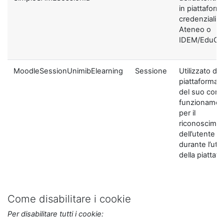
in piattaform
credenziali di
Ateneo o
IDEM/EduGA
MoodleSessionUnimibElearning
Sessione
Utilizzato dal
piattaforma ai
del suo corre
funzionamen
per il
riconoscime
dell’utente
durante l’util
della piattaf
Come disabilitare i cookie
Per disabilitare tutti i cookie: