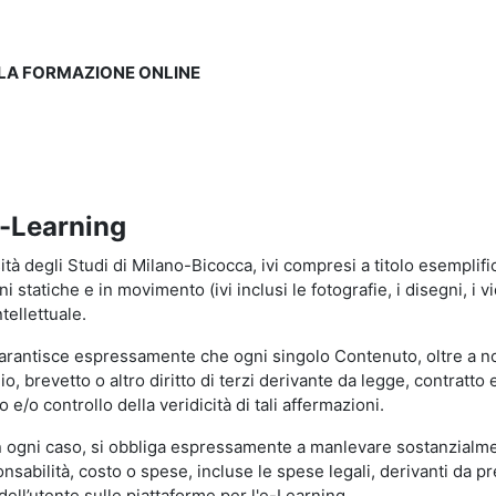
LLA FORMAZIONE ONLINE
e-Learning
à degli Studi di Milano-Bicocca, ivi compresi a titolo esemplificati
tatiche e in movimento (ivi inclusi le fotografie, i disegni, i vid
tellettuale.
garantisce espressamente che ogni singolo Contenuto, oltre a no
hio, brevetto o altro diritto di terzi derivante da legge, contratt
/o controllo della veridicità di tali affermazioni.
in ogni caso, si obbliga espressamente a manlevare sostanzialme
abilità, costo o spese, incluse le spese legali, derivanti da pr
ell’utente sulle piattaforme per l'e-Learning.