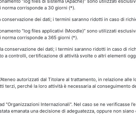
ionamento “log files di sistema (Apache)” sono utilizzati esclusiv
i norma corrisponde a 30 giorni (*).
onservazione dei dati; i termini saranno ridotti in caso di richi
onamento “log files applicativi (Moodle)” sono utilizzati esclusi
i norma corrisponde a 365 giorni (*).
 conservazione dei dati; i termini saranno ridotti in caso di ri
a controlli, certificazione di attività svolte o altri elementi ogg
ll’Ateneo autorizzati dal Titolare al trattamento, in relazione alle
i terzi, perché la loro attività è necessaria al conseguimento del
 ad "Organizzazioni Internazionali". Nel caso se ne verificasse l’
ia stata emanata una decisione di adeguatezza, oppure non siano d