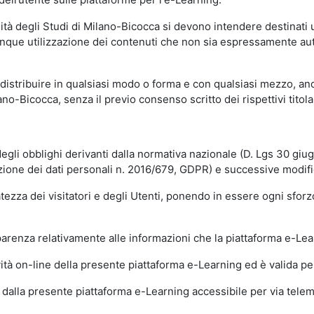
sità degli Studi di Milano-Bicocca si devono intendere destinati
que utilizzazione dei contenuti che non sia espressamente autoriz
istribuire in qualsiasi modo o forma e con qualsiasi mezzo, anch
o-Bicocca, senza il previo consenso scritto dei rispettivi titolari
egli obblighi derivanti dalla normativa nazionale (D. Lgs 30 giu
zione dei dati personali n. 2016/679, GDPR) e successive modif
tezza dei visitatori e degli Utenti, ponendo in essere ogni sforzo
sparenza relativamente alle informazioni che la piattaforma e-Le
ità on-line della presente piattaforma e-Learning ed è valida per 
i dalla presente piattaforma e-Learning accessibile per via telemat