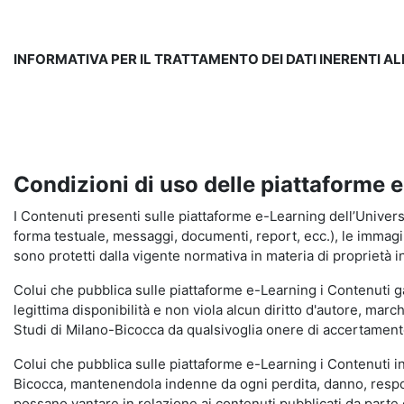
INFORMATIVA PER IL TRATTAMENTO DEI DATI INERENTI A
Condizioni di uso delle piattaforme 
I Contenuti presenti sulle piattaforme e-Learning dell’Universit
forma testuale, messaggi, documenti, report, ecc.), le immagini s
sono protetti dalla vigente normativa in materia di proprietà in
Colui che pubblica sulle piattaforme e-Learning i Contenuti 
legittima disponibilità e non viola alcun diritto d'autore, marc
Studi di Milano-Bicocca da qualsivoglia onere di accertamento e
Colui che pubblica sulle piattaforme e-Learning i Contenuti 
Bicocca, mantenendola indenne da ogni perdita, danno, respons
possano vantare in relazione ai contenuti pubblicati da parte d