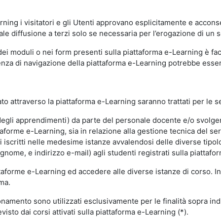
ning i visitatori e gli Utenti approvano esplicitamente e acconse
ale diffusione a terzi solo se necessaria per l’erogazione di un s
dei moduli o nei form presenti sulla piattaforma e-Learning è fac
erienza di navigazione della piattaforma e-Learning potrebbe es
to attraverso la piattaforma e-Learning saranno trattati per le se
ne degli apprendimenti) da parte del personale docente e/o svolge
forme e-Learning, sia in relazione alla gestione tecnica del servi
i iscritti nelle medesime istanze avvalendosi delle diverse tipolog
gnome, e indirizzo e-mail) agli studenti registrati sulla piattafor
attaforme e-Learning ed accedere alle diverse istanze di corso. In
rma.
nzionamento sono utilizzati esclusivamente per le finalità sopra i
visto dai corsi attivati sulla piattaforma e-Learning (*).