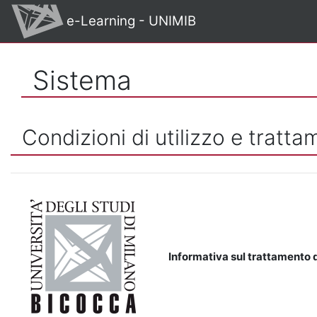
Vai al contenuto principale
e-Learning - UNIMIB
Sistema
Condizioni di utilizzo e tratta
Informativa sul trattamento d