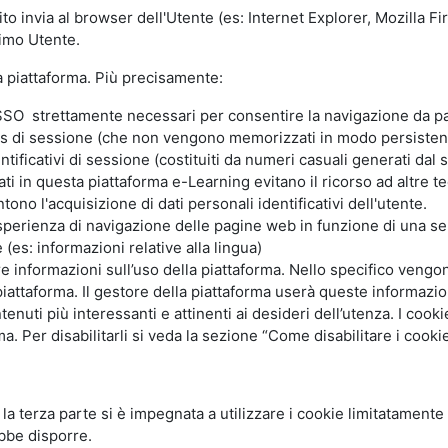
ito invia al browser dell'Utente (es: Internet Explorer, Mozilla 
simo Utente.
la piattaforma. Più precisamente:
SO strettamente necessari per consentire la navigazione da part
s di sessione (che non vengono memorizzati in modo persistent
ntificativi di sessione (costituiti da numeri casuali generati dal
zzati in questa piattaforma e-Learning evitano il ricorso ad altre
ono l'acquisizione di dati personali identificativi dell'utente.
'esperienza di navigazione delle pagine web in funzione di una seri
(es: informazioni relative alla lingua)
are informazioni sull’uso della piattaforma. Nello specifico vengo
piattaforma. Il gestore della piattaforma userà queste informazion
ntenuti più interessanti e attinenti ai desideri dell’utenza. I coo
 Per disabilitarli si veda la sezione “Come disabilitare i cookie
li la terza parte si è impegnata a utilizzare i cookie limitatamente
bbe disporre.