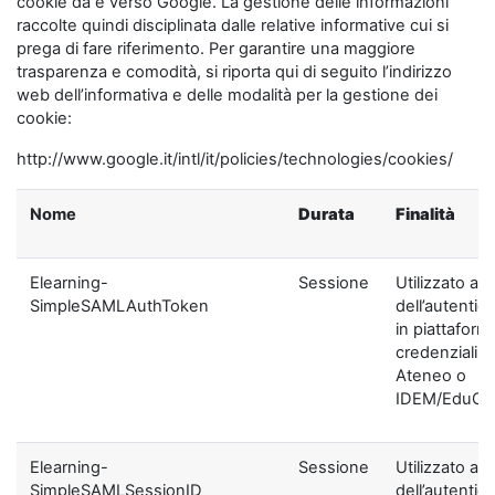
cookie da e verso Google. La gestione delle informazioni
raccolte quindi disciplinata dalle relative informative cui si
prega di fare riferimento. Per garantire una maggiore
trasparenza e comodità, si riporta qui di seguito l’indirizzo
web dell’informativa e delle modalità per la gestione dei
cookie:
http://www.google.it/intl/it/policies/technologies/cookies/
Nome
Durata
Finalità
Elearning-
Sessione
Utilizzato ai f
SimpleSAMLAuthToken
dell’autentic
in piattaform
credenziali di
Ateneo o
IDEM/EduGA
Elearning-
Sessione
Utilizzato ai f
SimpleSAMLSessionID
dell’autentic