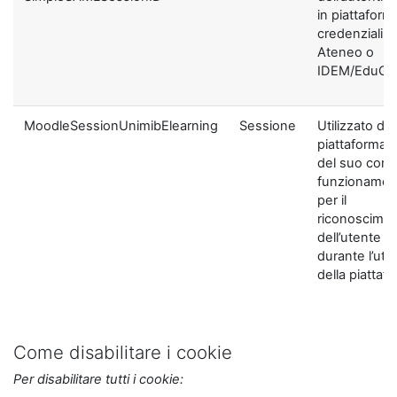
in piattaform
credenziali di
Ateneo o
IDEM/EduGA
MoodleSessionUnimibElearning
Sessione
Utilizzato dal
piattaforma ai
del suo corre
funzionamen
per il
riconoscime
dell’utente
durante l’util
della piattaf
Come disabilitare i cookie
Per disabilitare tutti i cookie: