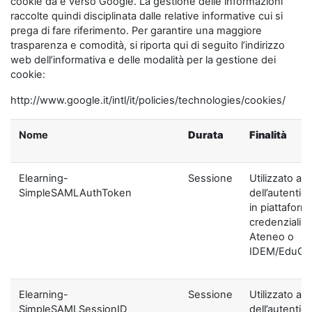
cookie da e verso Google. La gestione delle informazioni
raccolte quindi disciplinata dalle relative informative cui si
prega di fare riferimento. Per garantire una maggiore
trasparenza e comodità, si riporta qui di seguito l’indirizzo
web dell’informativa e delle modalità per la gestione dei
cookie:
http://www.google.it/intl/it/policies/technologies/cookies/
Nome
Durata
Finalità
Elearning-
Sessione
Utilizzato ai f
SimpleSAMLAuthToken
dell’autentic
in piattaform
credenziali di
Ateneo o
IDEM/EduGA
Elearning-
Sessione
Utilizzato ai f
SimpleSAMLSessionID
dell’autentic