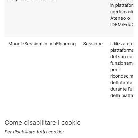
in piattaform
credenziali di
Ateneo o
IDEM/EduGA
MoodleSessionUnimibElearning
Sessione
Utilizzato dal
piattaforma ai
del suo corre
funzionamen
per il
riconoscime
dell’utente
durante l’util
della piattaf
Come disabilitare i cookie
Per disabilitare tutti i cookie: