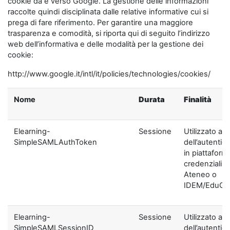
cookie da e verso Google. La gestione delle informazioni
raccolte quindi disciplinata dalle relative informative cui si
prega di fare riferimento. Per garantire una maggiore
trasparenza e comodità, si riporta qui di seguito l’indirizzo
web dell’informativa e delle modalità per la gestione dei
cookie:
http://www.google.it/intl/it/policies/technologies/cookies/
Nome
Durata
Finalità
Elearning-
Sessione
Utilizzato ai f
SimpleSAMLAuthToken
dell’autentic
in piattaform
credenziali di
Ateneo o
IDEM/EduGA
Elearning-
Sessione
Utilizzato ai f
SimpleSAMLSessionID
dell’autentic