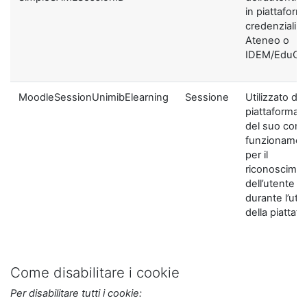
in piattaform
credenziali di
Ateneo o
IDEM/EduGA
MoodleSessionUnimibElearning
Sessione
Utilizzato dal
piattaforma ai
del suo corre
funzionamen
per il
riconoscime
dell’utente
durante l’util
della piattaf
Come disabilitare i cookie
Per disabilitare tutti i cookie: