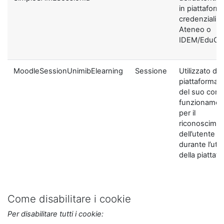
in piattaform
credenziali di
Ateneo o
IDEM/EduGA
MoodleSessionUnimibElearning
Sessione
Utilizzato dal
piattaforma ai
del suo corre
funzionamen
per il
riconoscime
dell’utente
durante l’util
della piattaf
Come disabilitare i cookie
Per disabilitare tutti i cookie: