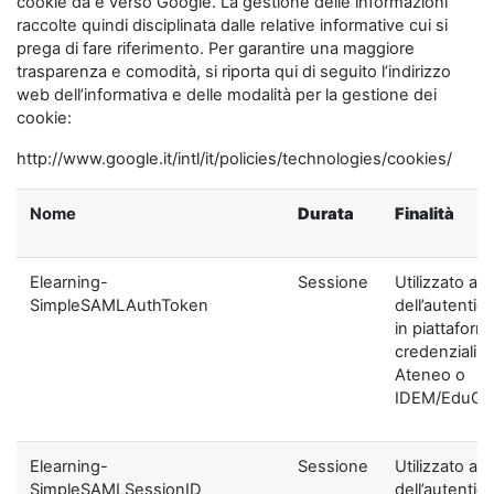
cookie da e verso Google. La gestione delle informazioni
raccolte quindi disciplinata dalle relative informative cui si
prega di fare riferimento. Per garantire una maggiore
trasparenza e comodità, si riporta qui di seguito l’indirizzo
web dell’informativa e delle modalità per la gestione dei
cookie:
http://www.google.it/intl/it/policies/technologies/cookies/
Nome
Durata
Finalità
Elearning-
Sessione
Utilizzato ai f
SimpleSAMLAuthToken
dell’autentic
in piattaform
credenziali di
Ateneo o
IDEM/EduGA
Elearning-
Sessione
Utilizzato ai f
SimpleSAMLSessionID
dell’autentic