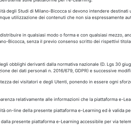
sità degli Studi di Milano-Bicocca si devono intendere destinati
que utilizzazione dei contenuti che non sia espressamente autoriz
istribuire in qualsiasi modo o forma e con qualsiasi mezzo, anch
o-Bicocca, senza il previo consenso scritto dei rispettivi titolari
egli obblighi derivanti dalla normativa nazionale (D. Lgs 30 giu
zione dei dati personali n. 2016/679, GDPR) e successive modif
tezza dei visitatori e degli Utenti, ponendo in essere ogni sforzo
sparenza relativamente alle informazioni che la piattaforma e-Le
ità on-line della presente piattaforma e-Learning ed è valida per 
i dalla presente piattaforma e-Learning accessibile per via telemat