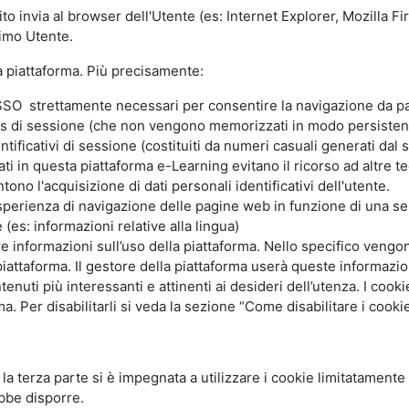
ito invia al browser dell'Utente (es: Internet Explorer, Mozilla 
simo Utente.
la piattaforma. Più precisamente:
SO strettamente necessari per consentire la navigazione da part
s di sessione (che non vengono memorizzati in modo persistent
ntificativi di sessione (costituiti da numeri casuali generati dal
zzati in questa piattaforma e-Learning evitano il ricorso ad altre
ono l'acquisizione di dati personali identificativi dell'utente.
'esperienza di navigazione delle pagine web in funzione di una seri
(es: informazioni relative alla lingua)
are informazioni sull’uso della piattaforma. Nello specifico vengo
piattaforma. Il gestore della piattaforma userà queste informazion
ntenuti più interessanti e attinenti ai desideri dell’utenza. I coo
 Per disabilitarli si veda la sezione “Come disabilitare i cookie
li la terza parte si è impegnata a utilizzare i cookie limitatamente
bbe disporre.