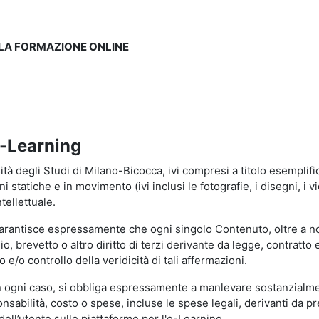
LLA FORMAZIONE ONLINE
e-Learning
à degli Studi di Milano-Bicocca, ivi compresi a titolo esemplificati
tatiche e in movimento (ivi inclusi le fotografie, i disegni, i vid
tellettuale.
garantisce espressamente che ogni singolo Contenuto, oltre a no
hio, brevetto o altro diritto di terzi derivante da legge, contratt
/o controllo della veridicità di tali affermazioni.
in ogni caso, si obbliga espressamente a manlevare sostanzialme
abilità, costo o spese, incluse le spese legali, derivanti da pr
ell’utente sulle piattaforme per l'e-Learning.