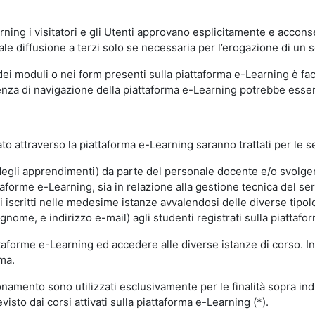
ning i visitatori e gli Utenti approvano esplicitamente e acconse
ale diffusione a terzi solo se necessaria per l’erogazione di un s
dei moduli o nei form presenti sulla piattaforma e-Learning è fac
erienza di navigazione della piattaforma e-Learning potrebbe es
to attraverso la piattaforma e-Learning saranno trattati per le se
ne degli apprendimenti) da parte del personale docente e/o svolge
forme e-Learning, sia in relazione alla gestione tecnica del servi
i iscritti nelle medesime istanze avvalendosi delle diverse tipolog
gnome, e indirizzo e-mail) agli studenti registrati sulla piattafor
attaforme e-Learning ed accedere alle diverse istanze di corso. In
rma.
nzionamento sono utilizzati esclusivamente per le finalità sopra i
visto dai corsi attivati sulla piattaforma e-Learning (*).