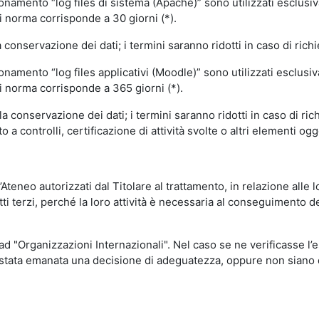
ionamento “log files di sistema (Apache)” sono utilizzati esclusiv
i norma corrisponde a 30 giorni (*).
onservazione dei dati; i termini saranno ridotti in caso di richi
onamento “log files applicativi (Moodle)” sono utilizzati esclusi
i norma corrisponde a 365 giorni (*).
 conservazione dei dati; i termini saranno ridotti in caso di ri
a controlli, certificazione di attività svolte o altri elementi ogg
ll’Ateneo autorizzati dal Titolare al trattamento, in relazione alle
i terzi, perché la loro attività è necessaria al conseguimento del
 ad "Organizzazioni Internazionali". Nel caso se ne verificasse l’
ia stata emanata una decisione di adeguatezza, oppure non siano d