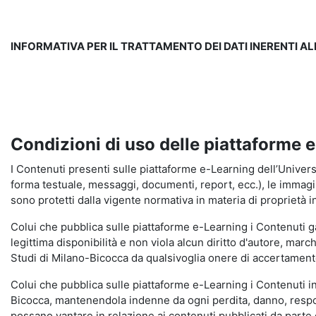
INFORMATIVA PER IL TRATTAMENTO DEI DATI INERENTI A
Condizioni di uso delle piattaforme 
I Contenuti presenti sulle piattaforme e-Learning dell’Universit
forma testuale, messaggi, documenti, report, ecc.), le immagini s
sono protetti dalla vigente normativa in materia di proprietà in
Colui che pubblica sulle piattaforme e-Learning i Contenuti 
legittima disponibilità e non viola alcun diritto d'autore, marc
Studi di Milano-Bicocca da qualsivoglia onere di accertamento e
Colui che pubblica sulle piattaforme e-Learning i Contenuti 
Bicocca, mantenendola indenne da ogni perdita, danno, respons
possano vantare in relazione ai contenuti pubblicati da parte d