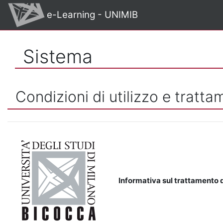
Vai al contenuto principale
e-Learning - UNIMIB
Sistema
Condizioni di utilizzo e tratta
Informativa sul trattamento d