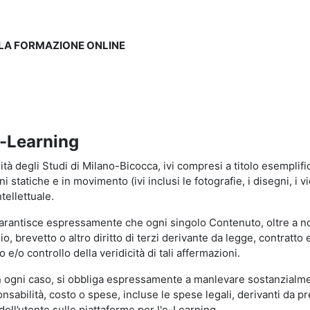
LLA FORMAZIONE ONLINE
e-Learning
à degli Studi di Milano-Bicocca, ivi compresi a titolo esemplificati
tatiche e in movimento (ivi inclusi le fotografie, i disegni, i vid
tellettuale.
garantisce espressamente che ogni singolo Contenuto, oltre a no
hio, brevetto o altro diritto di terzi derivante da legge, contratt
/o controllo della veridicità di tali affermazioni.
in ogni caso, si obbliga espressamente a manlevare sostanzialme
abilità, costo o spese, incluse le spese legali, derivanti da pr
ell’utente sulle piattaforme per l'e-Learning.