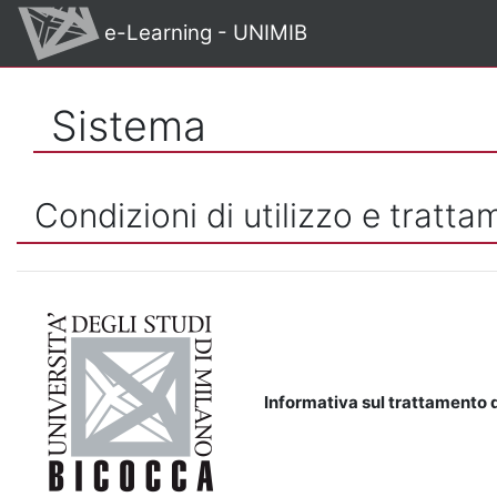
Vai al contenuto principale
e-Learning - UNIMIB
Sistema
Condizioni di utilizzo e tratta
Informativa sul trattamento d