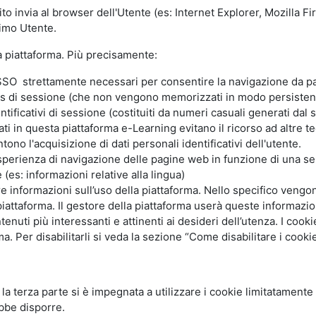
ito invia al browser dell'Utente (es: Internet Explorer, Mozilla 
simo Utente.
la piattaforma. Più precisamente:
SO strettamente necessari per consentire la navigazione da part
s di sessione (che non vengono memorizzati in modo persistent
ntificativi di sessione (costituiti da numeri casuali generati dal
zzati in questa piattaforma e-Learning evitano il ricorso ad altre
ono l'acquisizione di dati personali identificativi dell'utente.
'esperienza di navigazione delle pagine web in funzione di una seri
(es: informazioni relative alla lingua)
are informazioni sull’uso della piattaforma. Nello specifico vengo
piattaforma. Il gestore della piattaforma userà queste informazion
ntenuti più interessanti e attinenti ai desideri dell’utenza. I coo
 Per disabilitarli si veda la sezione “Come disabilitare i cookie
li la terza parte si è impegnata a utilizzare i cookie limitatamente
bbe disporre.