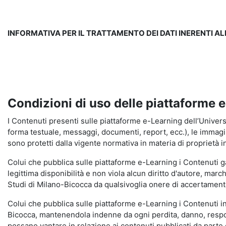
INFORMATIVA PER IL TRATTAMENTO DEI DATI INERENTI A
Condizioni di uso delle piattaforme 
I Contenuti presenti sulle piattaforme e-Learning dell’Universit
forma testuale, messaggi, documenti, report, ecc.), le immagini s
sono protetti dalla vigente normativa in materia di proprietà in
Colui che pubblica sulle piattaforme e-Learning i Contenuti 
legittima disponibilità e non viola alcun diritto d'autore, marc
Studi di Milano-Bicocca da qualsivoglia onere di accertamento e
Colui che pubblica sulle piattaforme e-Learning i Contenuti 
Bicocca, mantenendola indenne da ogni perdita, danno, respons
possano vantare in relazione ai contenuti pubblicati da parte d