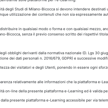
sità degli Studi di Milano-Bicocca si devono intendere destinati
que utilizzazione dei contenuti che non sia espressamente autoriz
istribuire in qualsiasi modo o forma e con qualsiasi mezzo, anch
o-Bicocca, senza il previo consenso scritto dei rispettivi titolari
egli obblighi derivanti dalla normativa nazionale (D. Lgs 30 giu
zione dei dati personali n. 2016/679, GDPR) e successive modif
tezza dei visitatori e degli Utenti, ponendo in essere ogni sforzo
sparenza relativamente alle informazioni che la piattaforma e-Le
ità on-line della presente piattaforma e-Learning ed è valida per 
i dalla presente piattaforma e-Learning accessibile per via telemat