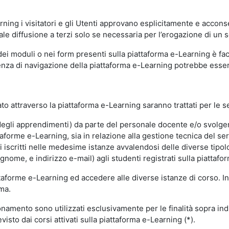
ning i visitatori e gli Utenti approvano esplicitamente e acconse
ale diffusione a terzi solo se necessaria per l’erogazione di un s
dei moduli o nei form presenti sulla piattaforma e-Learning è fac
erienza di navigazione della piattaforma e-Learning potrebbe es
to attraverso la piattaforma e-Learning saranno trattati per le se
ne degli apprendimenti) da parte del personale docente e/o svolge
forme e-Learning, sia in relazione alla gestione tecnica del servi
i iscritti nelle medesime istanze avvalendosi delle diverse tipolog
gnome, e indirizzo e-mail) agli studenti registrati sulla piattafor
attaforme e-Learning ed accedere alle diverse istanze di corso. In
rma.
nzionamento sono utilizzati esclusivamente per le finalità sopra i
visto dai corsi attivati sulla piattaforma e-Learning (*).