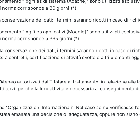
ionamento “log files di sistema (Apache)” sono utilizzati esclusiv
i norma corrisponde a 30 giorni (*).
onservazione dei dati; i termini saranno ridotti in caso di richi
onamento “log files applicativi (Moodle)” sono utilizzati esclusi
i norma corrisponde a 365 giorni (*).
 conservazione dei dati; i termini saranno ridotti in caso di ri
a controlli, certificazione di attività svolte o altri elementi ogg
ll’Ateneo autorizzati dal Titolare al trattamento, in relazione alle
i terzi, perché la loro attività è necessaria al conseguimento del
 ad "Organizzazioni Internazionali". Nel caso se ne verificasse l’
ia stata emanata una decisione di adeguatezza, oppure non siano d