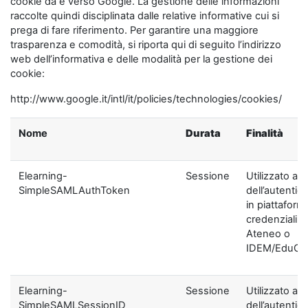
cookie da e verso Google. La gestione delle informazioni
raccolte quindi disciplinata dalle relative informative cui si
prega di fare riferimento. Per garantire una maggiore
trasparenza e comodità, si riporta qui di seguito l’indirizzo
web dell’informativa e delle modalità per la gestione dei
cookie:
http://www.google.it/intl/it/policies/technologies/cookies/
Nome
Durata
Finalità
Elearning-
Sessione
Utilizzato ai f
SimpleSAMLAuthToken
dell’autentic
in piattaform
credenziali di
Ateneo o
IDEM/EduGA
Elearning-
Sessione
Utilizzato ai f
SimpleSAMLSessionID
dell’autentic