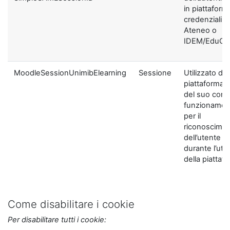
in piattaform
credenziali di
Ateneo o
IDEM/EduGA
MoodleSessionUnimibElearning
Sessione
Utilizzato dal
piattaforma ai
del suo corre
funzionamen
per il
riconoscime
dell’utente
durante l’util
della piattaf
Come disabilitare i cookie
Per disabilitare tutti i cookie: