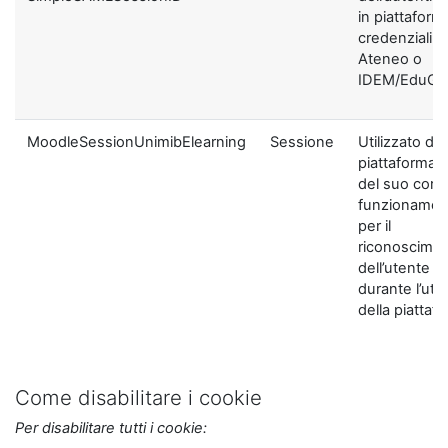
in piattaform
credenziali di
Ateneo o
IDEM/EduGA
MoodleSessionUnimibElearning
Sessione
Utilizzato dal
piattaforma ai
del suo corre
funzionamen
per il
riconoscime
dell’utente
durante l’util
della piattaf
Come disabilitare i cookie
Per disabilitare tutti i cookie: