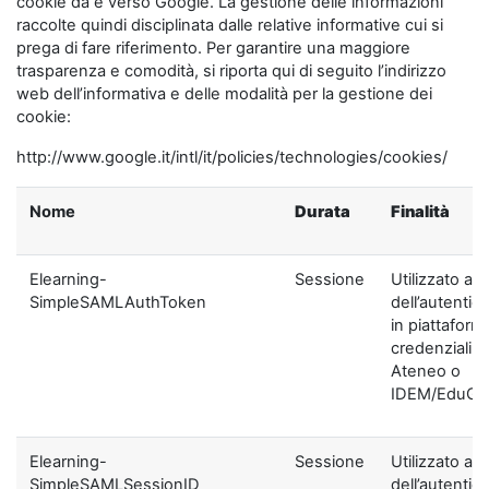
cookie da e verso Google. La gestione delle informazioni
raccolte quindi disciplinata dalle relative informative cui si
prega di fare riferimento. Per garantire una maggiore
trasparenza e comodità, si riporta qui di seguito l’indirizzo
web dell’informativa e delle modalità per la gestione dei
cookie:
http://www.google.it/intl/it/policies/technologies/cookies/
Nome
Durata
Finalità
Elearning-
Sessione
Utilizzato ai f
SimpleSAMLAuthToken
dell’autentic
in piattaform
credenziali di
Ateneo o
IDEM/EduGA
Elearning-
Sessione
Utilizzato ai f
SimpleSAMLSessionID
dell’autentic