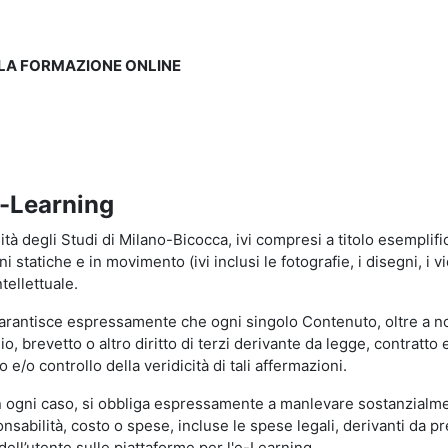
LLA FORMAZIONE ONLINE
e-Learning
à degli Studi di Milano-Bicocca, ivi compresi a titolo esemplificati
tatiche e in movimento (ivi inclusi le fotografie, i disegni, i vid
tellettuale.
garantisce espressamente che ogni singolo Contenuto, oltre a no
hio, brevetto o altro diritto di terzi derivante da legge, contratt
/o controllo della veridicità di tali affermazioni.
in ogni caso, si obbliga espressamente a manlevare sostanzialme
abilità, costo o spese, incluse le spese legali, derivanti da pr
ell’utente sulle piattaforme per l'e-Learning.