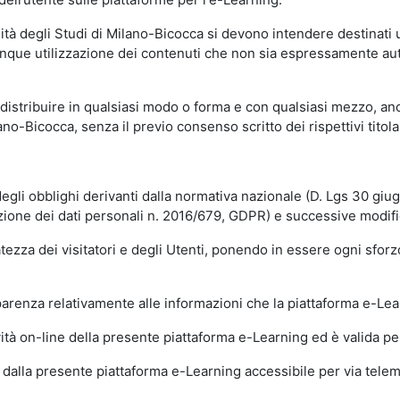
sità degli Studi di Milano-Bicocca si devono intendere destinati
que utilizzazione dei contenuti che non sia espressamente autoriz
istribuire in qualsiasi modo o forma e con qualsiasi mezzo, anch
o-Bicocca, senza il previo consenso scritto dei rispettivi titolari
egli obblighi derivanti dalla normativa nazionale (D. Lgs 30 giu
zione dei dati personali n. 2016/679, GDPR) e successive modif
tezza dei visitatori e degli Utenti, ponendo in essere ogni sforzo
sparenza relativamente alle informazioni che la piattaforma e-Le
ità on-line della presente piattaforma e-Learning ed è valida per 
i dalla presente piattaforma e-Learning accessibile per via telemat