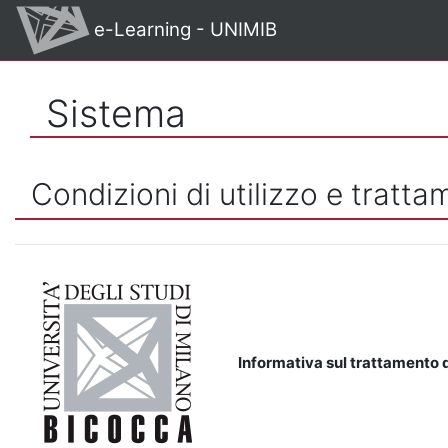
Vai al contenuto principale
e-Learning - UNIMIB
Sistema
Condizioni di utilizzo e tratta
Informativa sul trattamento d