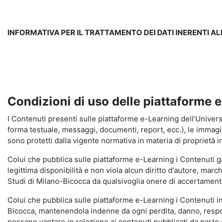
INFORMATIVA PER IL TRATTAMENTO DEI DATI INERENTI A
Condizioni di uso delle piattaforme 
I Contenuti presenti sulle piattaforme e-Learning dell’Universit
forma testuale, messaggi, documenti, report, ecc.), le immagini s
sono protetti dalla vigente normativa in materia di proprietà in
Colui che pubblica sulle piattaforme e-Learning i Contenuti 
legittima disponibilità e non viola alcun diritto d'autore, marc
Studi di Milano-Bicocca da qualsivoglia onere di accertamento e
Colui che pubblica sulle piattaforme e-Learning i Contenuti 
Bicocca, mantenendola indenne da ogni perdita, danno, respons
possano vantare in relazione ai contenuti pubblicati da parte d