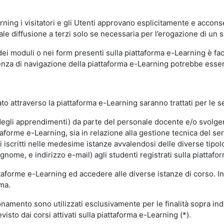
ning i visitatori e gli Utenti approvano esplicitamente e acconse
ale diffusione a terzi solo se necessaria per l’erogazione di un s
dei moduli o nei form presenti sulla piattaforma e-Learning è fac
erienza di navigazione della piattaforma e-Learning potrebbe es
to attraverso la piattaforma e-Learning saranno trattati per le se
ne degli apprendimenti) da parte del personale docente e/o svolge
forme e-Learning, sia in relazione alla gestione tecnica del servi
i iscritti nelle medesime istanze avvalendosi delle diverse tipolog
gnome, e indirizzo e-mail) agli studenti registrati sulla piattafor
attaforme e-Learning ed accedere alle diverse istanze di corso. In
rma.
nzionamento sono utilizzati esclusivamente per le finalità sopra i
visto dai corsi attivati sulla piattaforma e-Learning (*).