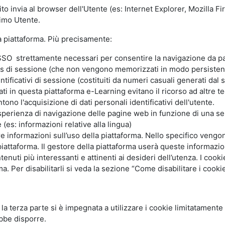
ito invia al browser dell'Utente (es: Internet Explorer, Mozilla 
simo Utente.
la piattaforma. Più precisamente:
SO strettamente necessari per consentire la navigazione da part
s di sessione (che non vengono memorizzati in modo persistent
ntificativi di sessione (costituiti da numeri casuali generati dal
zzati in questa piattaforma e-Learning evitano il ricorso ad altre
ono l'acquisizione di dati personali identificativi dell'utente.
'esperienza di navigazione delle pagine web in funzione di una seri
(es: informazioni relative alla lingua)
are informazioni sull’uso della piattaforma. Nello specifico vengo
piattaforma. Il gestore della piattaforma userà queste informazion
ntenuti più interessanti e attinenti ai desideri dell’utenza. I coo
 Per disabilitarli si veda la sezione “Come disabilitare i cookie
li la terza parte si è impegnata a utilizzare i cookie limitatamente
bbe disporre.