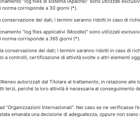
ionamento “log files di sistema (Apache)” sono utilizzati esclusiv
i norma corrisponde a 30 giorni (*).
onservazione dei dati; i termini saranno ridotti in caso di richi
onamento “log files applicativi (Moodle)” sono utilizzati esclusi
i norma corrisponde a 365 giorni (*).
 conservazione dei dati; i termini saranno ridotti in caso di ri
a controlli, certificazione di attività svolte o altri elementi ogg
ll’Ateneo autorizzati dal Titolare al trattamento, in relazione alle
i terzi, perché la loro attività è necessaria al conseguimento del
 ad "Organizzazioni Internazionali". Nel caso se ne verificasse l’
ia stata emanata una decisione di adeguatezza, oppure non siano d