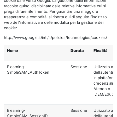
cookie da e verso Google. La gestione delle informazioni
raccolte quindi disciplinata dalle relative informative cui si
prega di fare riferimento. Per garantire una maggiore
trasparenza e comodità, si riporta qui di seguito l’indirizzo
web dell’informativa e delle modalità per la gestione dei
cookie:
http://www.google.it/intl/it/policies/technologies/cookies/
Nome
Durata
Finalità
Elearning-
Sessione
Utilizzato ai f
SimpleSAMLAuthToken
dell’autentic
in piattaform
credenziali di
Ateneo o
IDEM/EduGA
Elearning-
Sessione
Utilizzato ai f
SimpleSAMLSessionID
dell’autentic