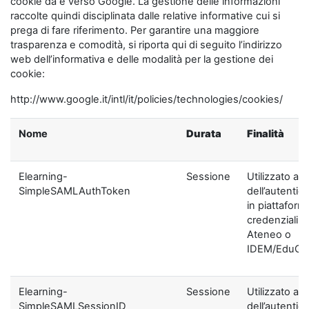
cookie da e verso Google. La gestione delle informazioni
raccolte quindi disciplinata dalle relative informative cui si
prega di fare riferimento. Per garantire una maggiore
trasparenza e comodità, si riporta qui di seguito l’indirizzo
web dell’informativa e delle modalità per la gestione dei
cookie:
http://www.google.it/intl/it/policies/technologies/cookies/
Nome
Durata
Finalità
Elearning-
Sessione
Utilizzato ai f
SimpleSAMLAuthToken
dell’autentic
in piattaform
credenziali di
Ateneo o
IDEM/EduGA
Elearning-
Sessione
Utilizzato ai f
SimpleSAMLSessionID
dell’autentic