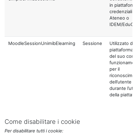
in piattaform
credenziali di
Ateneo o
IDEM/EduGA
MoodleSessionUnimibElearning
Sessione
Utilizzato dal
piattaforma ai
del suo corre
funzionamen
per il
riconoscime
dell’utente
durante l’util
della piattaf
Come disabilitare i cookie
Per disabilitare tutti i cookie: