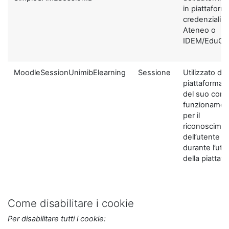
in piattaform
credenziali di
Ateneo o
IDEM/EduGA
MoodleSessionUnimibElearning
Sessione
Utilizzato dal
piattaforma ai
del suo corre
funzionamen
per il
riconoscime
dell’utente
durante l’util
della piattaf
Come disabilitare i cookie
Per disabilitare tutti i cookie: