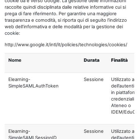
cookie da e verso Google. La gestione delle informazioni
raccolte quindi disciplinata dalle relative informative cui si
prega di fare riferimento. Per garantire una maggiore
trasparenza e comodità, si riporta qui di seguito l’indirizzo
web dell’informativa e delle modalità per la gestione dei
cookie:
http://www.google.it/intl/it/policies/technologies/cookies/
Nome
Durata
Finalità
Elearning-
Sessione
Utilizzato ai f
SimpleSAMLAuthToken
dell’autentic
in piattaform
credenziali di
Ateneo o
IDEM/EduGA
Elearning-
Sessione
Utilizzato ai f
SimpleSAMLSessionID
dell’autentic