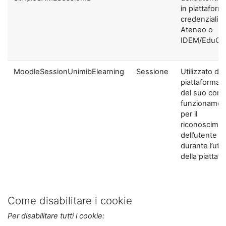
in piattaform
credenziali di
Ateneo o
IDEM/EduGA
MoodleSessionUnimibElearning
Sessione
Utilizzato dal
piattaforma ai
del suo corre
funzionamen
per il
riconoscime
dell’utente
durante l’util
della piattaf
Come disabilitare i cookie
Per disabilitare tutti i cookie: