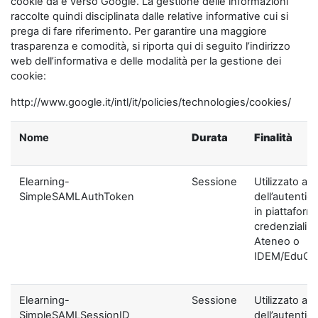
cookie da e verso Google. La gestione delle informazioni
raccolte quindi disciplinata dalle relative informative cui si
prega di fare riferimento. Per garantire una maggiore
trasparenza e comodità, si riporta qui di seguito l’indirizzo
web dell’informativa e delle modalità per la gestione dei
cookie:
http://www.google.it/intl/it/policies/technologies/cookies/
Nome
Durata
Finalità
Elearning-
Sessione
Utilizzato ai f
SimpleSAMLAuthToken
dell’autentic
in piattaform
credenziali di
Ateneo o
IDEM/EduGA
Elearning-
Sessione
Utilizzato ai f
SimpleSAMLSessionID
dell’autentic