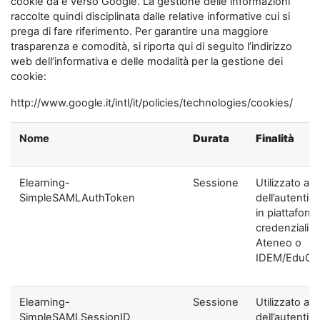
cookie da e verso Google. La gestione delle informazioni
raccolte quindi disciplinata dalle relative informative cui si
prega di fare riferimento. Per garantire una maggiore
trasparenza e comodità, si riporta qui di seguito l’indirizzo
web dell’informativa e delle modalità per la gestione dei
cookie:
http://www.google.it/intl/it/policies/technologies/cookies/
Nome
Durata
Finalità
Elearning-
Sessione
Utilizzato ai f
SimpleSAMLAuthToken
dell’autentic
in piattaform
credenziali di
Ateneo o
IDEM/EduGA
Elearning-
Sessione
Utilizzato ai f
SimpleSAMLSessionID
dell’autentic