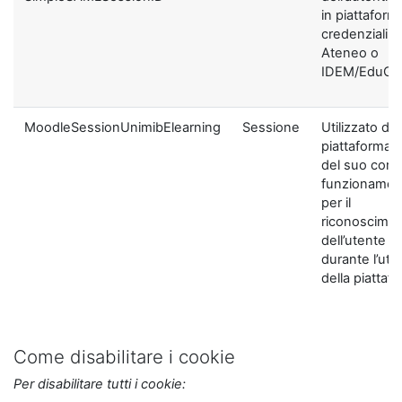
in piattaform
credenziali di
Ateneo o
IDEM/EduGA
MoodleSessionUnimibElearning
Sessione
Utilizzato dal
piattaforma ai
del suo corre
funzionamen
per il
riconoscime
dell’utente
durante l’util
della piattaf
Come disabilitare i cookie
Per disabilitare tutti i cookie: