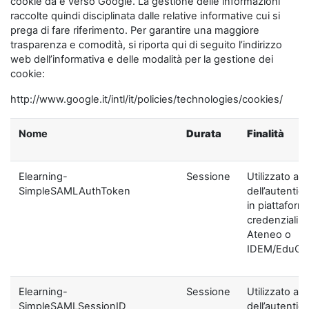
cookie da e verso Google. La gestione delle informazioni
raccolte quindi disciplinata dalle relative informative cui si
prega di fare riferimento. Per garantire una maggiore
trasparenza e comodità, si riporta qui di seguito l’indirizzo
web dell’informativa e delle modalità per la gestione dei
cookie:
http://www.google.it/intl/it/policies/technologies/cookies/
Nome
Durata
Finalità
Elearning-
Sessione
Utilizzato ai f
SimpleSAMLAuthToken
dell’autentic
in piattaform
credenziali di
Ateneo o
IDEM/EduGA
Elearning-
Sessione
Utilizzato ai f
SimpleSAMLSessionID
dell’autentic