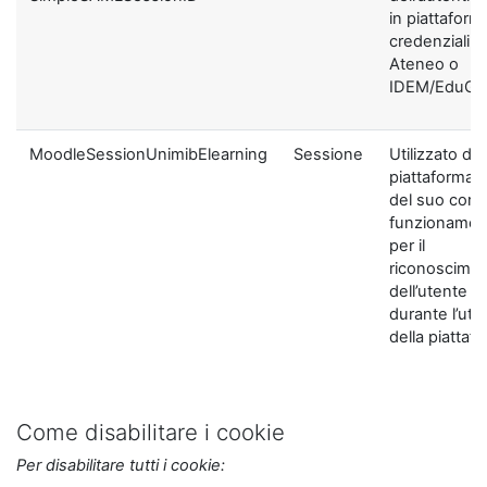
in piattaform
credenziali di
Ateneo o
IDEM/EduGA
MoodleSessionUnimibElearning
Sessione
Utilizzato dal
piattaforma ai
del suo corre
funzionamen
per il
riconoscime
dell’utente
durante l’util
della piattaf
Come disabilitare i cookie
Per disabilitare tutti i cookie: