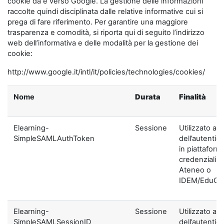
cookie da e verso Google. La gestione delle informazioni
raccolte quindi disciplinata dalle relative informative cui si
prega di fare riferimento. Per garantire una maggiore
trasparenza e comodità, si riporta qui di seguito l’indirizzo
web dell’informativa e delle modalità per la gestione dei
cookie:
http://www.google.it/intl/it/policies/technologies/cookies/
Nome
Durata
Finalità
Elearning-
Sessione
Utilizzato ai f
SimpleSAMLAuthToken
dell’autentic
in piattaform
credenziali di
Ateneo o
IDEM/EduGA
Elearning-
Sessione
Utilizzato ai f
SimpleSAMLSessionID
dell’autentic