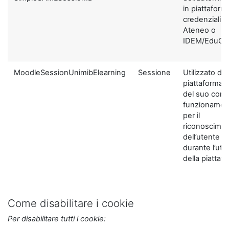
in piattaform
credenziali di
Ateneo o
IDEM/EduGA
MoodleSessionUnimibElearning
Sessione
Utilizzato dal
piattaforma ai
del suo corre
funzionamen
per il
riconoscime
dell’utente
durante l’util
della piattaf
Come disabilitare i cookie
Per disabilitare tutti i cookie: