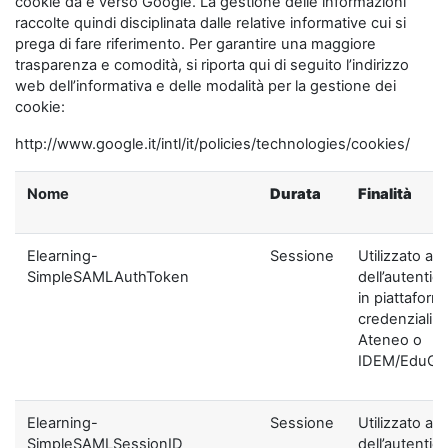
cookie da e verso Google. La gestione delle informazioni
raccolte quindi disciplinata dalle relative informative cui si
prega di fare riferimento. Per garantire una maggiore
trasparenza e comodità, si riporta qui di seguito l’indirizzo
web dell’informativa e delle modalità per la gestione dei
cookie:
http://www.google.it/intl/it/policies/technologies/cookies/
Nome
Durata
Finalità
Elearning-
Sessione
Utilizzato ai f
SimpleSAMLAuthToken
dell’autentic
in piattaform
credenziali di
Ateneo o
IDEM/EduGA
Elearning-
Sessione
Utilizzato ai f
SimpleSAMLSessionID
dell’autentic