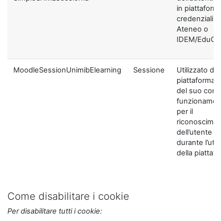
in piattaform
credenziali di
Ateneo o
IDEM/EduGA
MoodleSessionUnimibElearning
Sessione
Utilizzato dal
piattaforma ai
del suo corre
funzionamen
per il
riconoscime
dell’utente
durante l’util
della piattaf
Come disabilitare i cookie
Per disabilitare tutti i cookie: