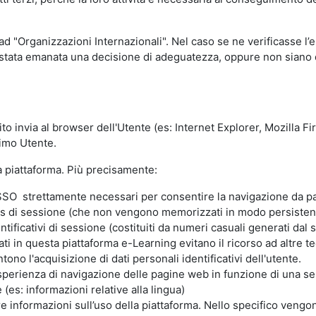
 ad "Organizzazioni Internazionali". Nel caso se ne verificasse l’
ia stata emanata una decisione di adeguatezza, oppure non siano d
ito invia al browser dell'Utente (es: Internet Explorer, Mozilla 
simo Utente.
la piattaforma. Più precisamente:
SO strettamente necessari per consentire la navigazione da part
s di sessione (che non vengono memorizzati in modo persistent
ntificativi di sessione (costituiti da numeri casuali generati dal
zzati in questa piattaforma e-Learning evitano il ricorso ad altre
ono l'acquisizione di dati personali identificativi dell'utente.
'esperienza di navigazione delle pagine web in funzione di una seri
(es: informazioni relative alla lingua)
are informazioni sull’uso della piattaforma. Nello specifico vengo