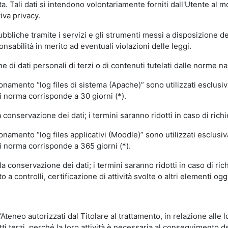
volta. Tali dati si intendono volontariamente forniti dall'Utente al 
iva privacy.
pubbliche tramite i servizi e gli strumenti messi a disposizione 
sabilità in merito ad eventuali violazioni delle leggi.
e di dati personali di terzi o di contenuti tutelati dalle norme na
ionamento “log files di sistema (Apache)” sono utilizzati esclusiv
i norma corrisponde a 30 giorni (*).
onservazione dei dati; i termini saranno ridotti in caso di richi
onamento “log files applicativi (Moodle)” sono utilizzati esclusi
i norma corrisponde a 365 giorni (*).
 conservazione dei dati; i termini saranno ridotti in caso di ri
a controlli, certificazione di attività svolte o altri elementi ogg
ll’Ateneo autorizzati dal Titolare al trattamento, in relazione alle
i terzi, perché la loro attività è necessaria al conseguimento del