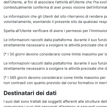
dell'Utente, ai fini di associare l’attività all'Utente che l’ha s
contestualmente conferma di aver preso visione dell'informat
Le informazioni che gli Utenti del sito riterranno di rendere 
volontariamente, esentando il presente sito da qualsiasi respon
Spetta all'Utente verificare di avere i permessi per l'immission
Le informazioni raccolti dalla piattaforma durante il suo funz
strettamente necessario a svolgere le attività precisate che d
[* I 30 giorni devono considerarsi come limite massimo per la c
Le informazioni raccolti dalla piattaforma durante il suo funzi
strettamente necessario a svolgere le attività precisate che d
[* I 365 giorni devono considerarsi come limite massimo per la
non contrasti con quanto previsto dal corso formativo in merito 
Destinatari dei dati
I suoi dati sono trattati dai soggetti afferenti alle strutture de
comunicare i suoi dati personali all’esterno ai seguenti soggett