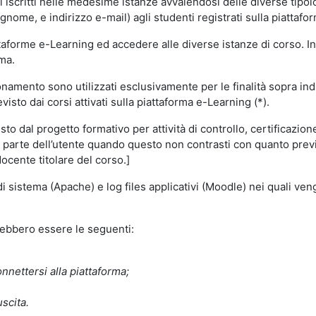
i iscritti nelle medesime istanze avvalendosi delle diverse tipolog
gnome, e indirizzo e-mail) agli studenti registrati sulla piattafor
attaforme e-Learning ed accedere alle diverse istanze di corso. In
rma.
nzionamento sono utilizzati esclusivamente per le finalità sopra i
visto dai corsi attivati sulla piattaforma e-Learning (*).
o dal progetto formativo per attività di controllo, certificazione d
a parte dell’utente quando questo non contrasti con quanto previs
docente titolare del corso.]
 di sistema (Apache) e log files applicativi (Moodle) nei quali v
trebbero essere le seguenti:
nnettersi alla piattaforma;
uscita.