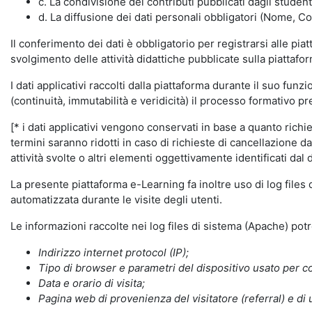
c. La condivisione dei contributi pubblicati dagli student
d. La diffusione dei dati personali obbligatori (Nome, Co
Il conferimento dei dati è obbligatorio per registrarsi alle pi
svolgimento delle attività didattiche pubblicate sulla piattafo
I dati applicativi raccolti dalla piattaforma durante il suo fu
(continuità, immutabilità e veridicità) il processo formativo pre
[* i dati applicativi vengono conservati in base a quanto richiest
termini saranno ridotti in caso di richieste di cancellazione d
attività svolte o altri elementi oggettivamente identificati dal 
La presente piattaforma e-Learning fa inoltre uso di log files
automatizzata durante le visite degli utenti.
Le informazioni raccolte nei log files di sistema (Apache) po
Indirizzo internet protocol (IP);
Tipo di browser e parametri del dispositivo usato per co
Data e orario di visita;
Pagina web di provenienza del visitatore (referral) e di 