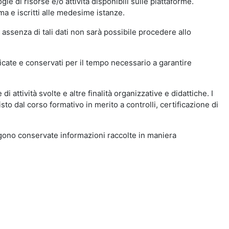
ie di risorse e/o attività disponibili sulle piattaforme.
ma e iscritti alle medesime istanze.
 assenza di tali dati non sarà possibile procedere allo
ndicate e conservati per il tempo necessario a garantire
i attività svolte e altre finalità organizzative e didattiche. I
to dal corso formativo in merito a controlli, certificazione di
engono conservate informazioni raccolte in maniera