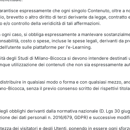
garantisce espressamente che ogni singolo Contenuto, oltre a no
hio, brevetto o altro diritto di terzi derivante da legge, contratt
/o controllo della veridicità di tali affermazioni.
in ogni caso, si obbliga espressamente a manlevare sostanzialme
abilità, costo o spese, incluse le spese legali, derivanti da pr
ell’utente sulle piattaforme per l'e-Learning.
sità degli Studi di Milano-Bicocca si devono intendere destinati
que utilizzazione dei contenuti che non sia espressamente autoriz
istribuire in qualsiasi modo o forma e con qualsiasi mezzo, anch
o-Bicocca, senza il previo consenso scritto dei rispettivi titolari
egli obblighi derivanti dalla normativa nazionale (D. Lgs 30 giu
zione dei dati personali n. 2016/679, GDPR) e successive modif
tezza dei visitatori e degli Utenti, ponendo in essere ogni sforzo