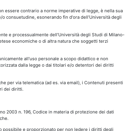
n essere contrario a norme imperative di legge, è nella sua
o e/o consuetudine, esonerando fin d'ora dell’Università degli
nte e processualmente dell’Università degli Studi di Milano-
etese economiche o di altra natura che soggetti terzi
 unicamente all'uso personale a scopo didattico e non
zata dalla legge o dai titolari e/o detentori dei diritti
e per via telematica (ad es. via email), i Contenuti presenti
 dei diritti.
gno 2003 n. 196, Codice in materia di protezione dei dati
iche.
 possibile e proporzionato per non ledere i diritti degli