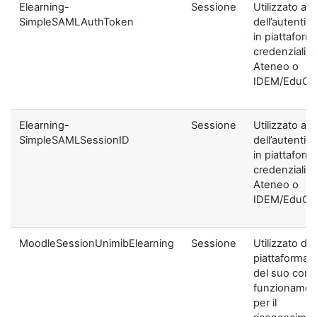
Elearning-
Sessione
Utilizzato ai f
SimpleSAMLAuthToken
dell’autentic
in piattaform
credenziali di
Ateneo o
IDEM/EduGA
Elearning-
Sessione
Utilizzato ai f
SimpleSAMLSessionID
dell’autentic
in piattaform
credenziali di
Ateneo o
IDEM/EduGA
MoodleSessionUnimibElearning
Sessione
Utilizzato dal
piattaforma ai
del suo corre
funzionamen
per il