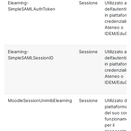
Elearning-
Sessione
Utilizzato ai f
SimpleSAMLAuthToken
dell’autentic
in piattaform
credenziali di
Ateneo o
IDEM/EduGA
Elearning-
Sessione
Utilizzato ai f
SimpleSAMLSessionID
dell’autentic
in piattaform
credenziali di
Ateneo o
IDEM/EduGA
MoodleSessionUnimibElearning
Sessione
Utilizzato dal
piattaforma ai
del suo corre
funzionamen
per il