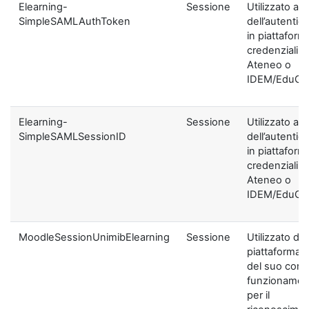
Elearning-
Sessione
Utilizzato ai f
SimpleSAMLAuthToken
dell’autentic
in piattaform
credenziali di
Ateneo o
IDEM/EduGA
Elearning-
Sessione
Utilizzato ai f
SimpleSAMLSessionID
dell’autentic
in piattaform
credenziali di
Ateneo o
IDEM/EduGA
MoodleSessionUnimibElearning
Sessione
Utilizzato dal
piattaforma ai
del suo corre
funzionamen
per il