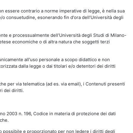
n essere contrario a norme imperative di legge, è nella sua
o e/o consuetudine, esonerando fin d'ora dell’Università degli
nte e processualmente dell’Università degli Studi di Milano-
etese economiche o di altra natura che soggetti terzi
 unicamente all'uso personale a scopo didattico e non
zata dalla legge o dai titolari e/o detentori dei diritti
e per via telematica (ad es. via email), i Contenuti presenti
 dei diritti.
gno 2003 n. 196, Codice in materia di protezione dei dati
iche.
 possibile e proporzionato per non ledere i diritti degli