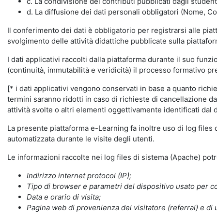
c. La condivisione dei contributi pubblicati dagli student
d. La diffusione dei dati personali obbligatori (Nome, Co
Il conferimento dei dati è obbligatorio per registrarsi alle pi
svolgimento delle attività didattiche pubblicate sulla piattafo
I dati applicativi raccolti dalla piattaforma durante il suo fu
(continuità, immutabilità e veridicità) il processo formativo pre
[* i dati applicativi vengono conservati in base a quanto richiest
termini saranno ridotti in caso di richieste di cancellazione d
attività svolte o altri elementi oggettivamente identificati dal 
La presente piattaforma e-Learning fa inoltre uso di log files
automatizzata durante le visite degli utenti.
Le informazioni raccolte nei log files di sistema (Apache) po
Indirizzo internet protocol (IP);
Tipo di browser e parametri del dispositivo usato per co
Data e orario di visita;
Pagina web di provenienza del visitatore (referral) e di 