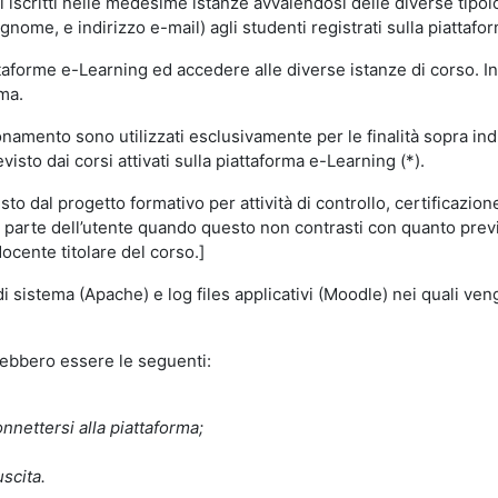
i iscritti nelle medesime istanze avvalendosi delle diverse tipolog
gnome, e indirizzo e-mail) agli studenti registrati sulla piattafor
attaforme e-Learning ed accedere alle diverse istanze di corso. In
rma.
nzionamento sono utilizzati esclusivamente per le finalità sopra i
visto dai corsi attivati sulla piattaforma e-Learning (*).
o dal progetto formativo per attività di controllo, certificazione d
a parte dell’utente quando questo non contrasti con quanto previs
docente titolare del corso.]
 di sistema (Apache) e log files applicativi (Moodle) nei quali v
trebbero essere le seguenti:
nnettersi alla piattaforma;
uscita.