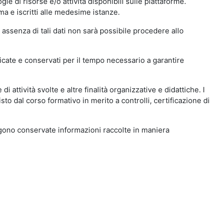
ie di risorse e/o attività disponibili sulle piattaforme.
ma e iscritti alle medesime istanze.
 assenza di tali dati non sarà possibile procedere allo
ndicate e conservati per il tempo necessario a garantire
i attività svolte e altre finalità organizzative e didattiche. I
to dal corso formativo in merito a controlli, certificazione di
engono conservate informazioni raccolte in maniera