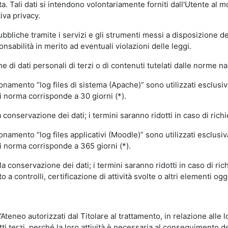
volta. Tali dati si intendono volontariamente forniti dall'Utente al 
iva privacy.
pubbliche tramite i servizi e gli strumenti messi a disposizione 
sabilità in merito ad eventuali violazioni delle leggi.
e di dati personali di terzi o di contenuti tutelati dalle norme na
ionamento “log files di sistema (Apache)” sono utilizzati esclusiv
i norma corrisponde a 30 giorni (*).
onservazione dei dati; i termini saranno ridotti in caso di richi
onamento “log files applicativi (Moodle)” sono utilizzati esclusi
i norma corrisponde a 365 giorni (*).
 conservazione dei dati; i termini saranno ridotti in caso di ri
a controlli, certificazione di attività svolte o altri elementi ogg
ll’Ateneo autorizzati dal Titolare al trattamento, in relazione alle
i terzi, perché la loro attività è necessaria al conseguimento del