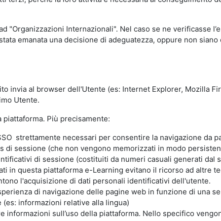
 ad "Organizzazioni Internazionali". Nel caso se ne verificasse l’
ia stata emanata una decisione di adeguatezza, oppure non siano d
ito invia al browser dell'Utente (es: Internet Explorer, Mozilla 
simo Utente.
la piattaforma. Più precisamente:
SO strettamente necessari per consentire la navigazione da part
s di sessione (che non vengono memorizzati in modo persistent
ntificativi di sessione (costituiti da numeri casuali generati dal
zzati in questa piattaforma e-Learning evitano il ricorso ad altre
ono l'acquisizione di dati personali identificativi dell'utente.
'esperienza di navigazione delle pagine web in funzione di una seri
(es: informazioni relative alla lingua)
are informazioni sull’uso della piattaforma. Nello specifico vengo