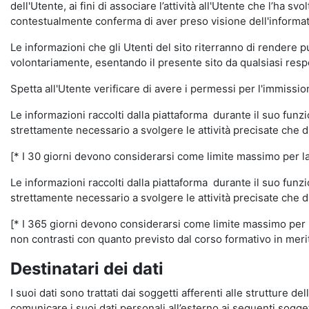
dell'Utente, ai fini di associare l’attività all'Utente che l’ha s
contestualmente conferma di aver preso visione dell'informat
Le informazioni che gli Utenti del sito riterranno di rendere 
volontariamente, esentando il presente sito da qualsiasi respon
Spetta all'Utente verificare di avere i permessi per l'immission
Le informazioni raccolti dalla piattaforma durante il suo funz
strettamente necessario a svolgere le attività precisate che d
[* I 30 giorni devono considerarsi come limite massimo per la c
Le informazioni raccolti dalla piattaforma durante il suo funzi
strettamente necessario a svolgere le attività precisate che d
[* I 365 giorni devono considerarsi come limite massimo per la
non contrasti con quanto previsto dal corso formativo in merito 
Destinatari dei dati
I suoi dati sono trattati dai soggetti afferenti alle strutture de
comunicare i suoi dati personali all’esterno ai seguenti soggett