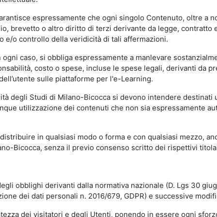
garantisce espressamente che ogni singolo Contenuto, oltre a no
hio, brevetto o altro diritto di terzi derivante da legge, contratt
/o controllo della veridicità di tali affermazioni.
in ogni caso, si obbliga espressamente a manlevare sostanzialme
abilità, costo o spese, incluse le spese legali, derivanti da pr
ell’utente sulle piattaforme per l'e-Learning.
sità degli Studi di Milano-Bicocca si devono intendere destinati
que utilizzazione dei contenuti che non sia espressamente autoriz
istribuire in qualsiasi modo o forma e con qualsiasi mezzo, anch
o-Bicocca, senza il previo consenso scritto dei rispettivi titolari
egli obblighi derivanti dalla normativa nazionale (D. Lgs 30 giu
zione dei dati personali n. 2016/679, GDPR) e successive modif
tezza dei visitatori e degli Utenti, ponendo in essere ogni sforzo