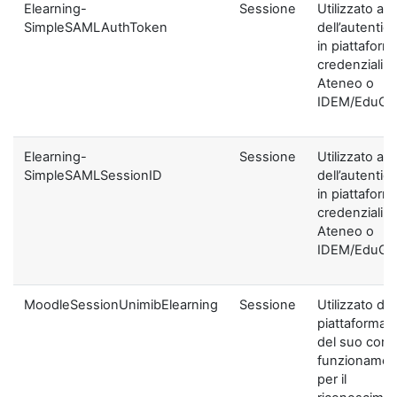
Elearning-
Sessione
Utilizzato ai f
SimpleSAMLAuthToken
dell’autentic
in piattaform
credenziali di
Ateneo o
IDEM/EduGA
Elearning-
Sessione
Utilizzato ai f
SimpleSAMLSessionID
dell’autentic
in piattaform
credenziali di
Ateneo o
IDEM/EduGA
MoodleSessionUnimibElearning
Sessione
Utilizzato dal
piattaforma ai
del suo corre
funzionamen
per il