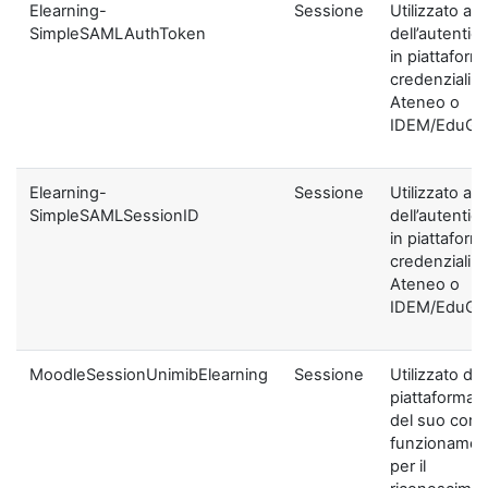
Elearning-
Sessione
Utilizzato ai f
SimpleSAMLAuthToken
dell’autentic
in piattaform
credenziali di
Ateneo o
IDEM/EduGA
Elearning-
Sessione
Utilizzato ai f
SimpleSAMLSessionID
dell’autentic
in piattaform
credenziali di
Ateneo o
IDEM/EduGA
MoodleSessionUnimibElearning
Sessione
Utilizzato dal
piattaforma ai
del suo corre
funzionamen
per il