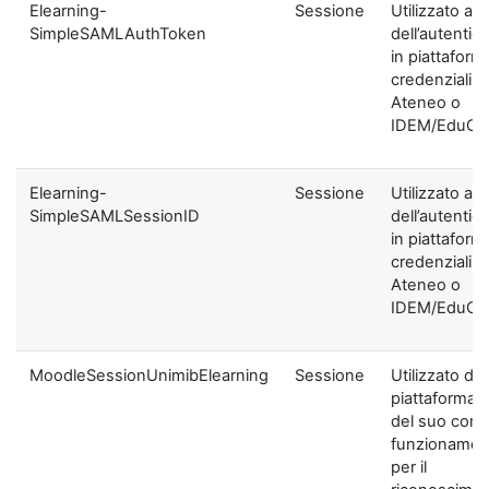
Elearning-
Sessione
Utilizzato ai f
SimpleSAMLAuthToken
dell’autentic
in piattaform
credenziali di
Ateneo o
IDEM/EduGA
Elearning-
Sessione
Utilizzato ai f
SimpleSAMLSessionID
dell’autentic
in piattaform
credenziali di
Ateneo o
IDEM/EduGA
MoodleSessionUnimibElearning
Sessione
Utilizzato dal
piattaforma ai
del suo corre
funzionamen
per il