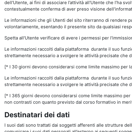
dell'Utente, ai fini di associare l’attività all'Utente che l’ha s
contestualmente conferma di aver preso visione dell'informat
Le informazioni che gli Utenti del sito riterranno di rendere 
volontariamente, esentando il presente sito da qualsiasi respon
Spetta all'Utente verificare di avere i permessi per l'immission
Le informazioni raccolti dalla piattaforma durante il suo funz
strettamente necessario a svolgere le attività precisate che d
[* I 30 giorni devono considerarsi come limite massimo per la c
Le informazioni raccolti dalla piattaforma durante il suo funzi
strettamente necessario a svolgere le attività precisate che d
[* I 365 giorni devono considerarsi come limite massimo per la
non contrasti con quanto previsto dal corso formativo in merito 
Destinatari dei dati
I suoi dati sono trattati dai soggetti afferenti alle strutture de
comunicare i suoi dati personali all’esterno ai seguenti soggett