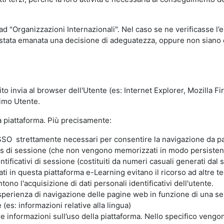
 ad "Organizzazioni Internazionali". Nel caso se ne verificasse l’
ia stata emanata una decisione di adeguatezza, oppure non siano d
ito invia al browser dell'Utente (es: Internet Explorer, Mozilla 
simo Utente.
la piattaforma. Più precisamente:
SO strettamente necessari per consentire la navigazione da part
s di sessione (che non vengono memorizzati in modo persistent
ntificativi di sessione (costituiti da numeri casuali generati dal
zzati in questa piattaforma e-Learning evitano il ricorso ad altre
ono l'acquisizione di dati personali identificativi dell'utente.
'esperienza di navigazione delle pagine web in funzione di una seri
(es: informazioni relative alla lingua)
are informazioni sull’uso della piattaforma. Nello specifico vengo