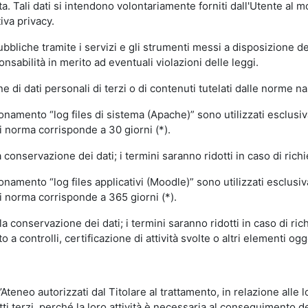
volta. Tali dati si intendono volontariamente forniti dall'Utente al 
iva privacy.
pubbliche tramite i servizi e gli strumenti messi a disposizione 
sabilità in merito ad eventuali violazioni delle leggi.
e di dati personali di terzi o di contenuti tutelati dalle norme na
ionamento “log files di sistema (Apache)” sono utilizzati esclusiv
i norma corrisponde a 30 giorni (*).
onservazione dei dati; i termini saranno ridotti in caso di richi
onamento “log files applicativi (Moodle)” sono utilizzati esclusi
i norma corrisponde a 365 giorni (*).
 conservazione dei dati; i termini saranno ridotti in caso di ri
a controlli, certificazione di attività svolte o altri elementi ogg
ll’Ateneo autorizzati dal Titolare al trattamento, in relazione alle
i terzi, perché la loro attività è necessaria al conseguimento del