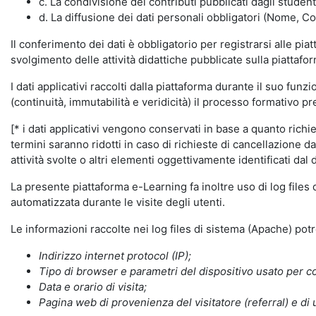
c. La condivisione dei contributi pubblicati dagli student
d. La diffusione dei dati personali obbligatori (Nome, Co
Il conferimento dei dati è obbligatorio per registrarsi alle pi
svolgimento delle attività didattiche pubblicate sulla piattafo
I dati applicativi raccolti dalla piattaforma durante il suo fu
(continuità, immutabilità e veridicità) il processo formativo pre
[* i dati applicativi vengono conservati in base a quanto richiest
termini saranno ridotti in caso di richieste di cancellazione d
attività svolte o altri elementi oggettivamente identificati dal 
La presente piattaforma e-Learning fa inoltre uso di log files
automatizzata durante le visite degli utenti.
Le informazioni raccolte nei log files di sistema (Apache) po
Indirizzo internet protocol (IP);
Tipo di browser e parametri del dispositivo usato per co
Data e orario di visita;
Pagina web di provenienza del visitatore (referral) e di 