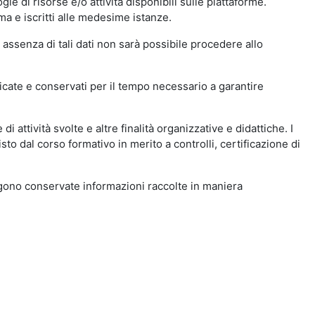
ie di risorse e/o attività disponibili sulle piattaforme.
ma e iscritti alle medesime istanze.
 assenza di tali dati non sarà possibile procedere allo
ndicate e conservati per il tempo necessario a garantire
i attività svolte e altre finalità organizzative e didattiche. I
to dal corso formativo in merito a controlli, certificazione di
engono conservate informazioni raccolte in maniera