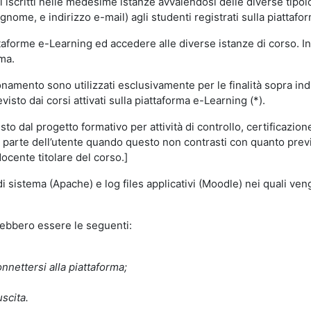
i iscritti nelle medesime istanze avvalendosi delle diverse tipolog
gnome, e indirizzo e-mail) agli studenti registrati sulla piattafor
attaforme e-Learning ed accedere alle diverse istanze di corso. In
rma.
nzionamento sono utilizzati esclusivamente per le finalità sopra i
visto dai corsi attivati sulla piattaforma e-Learning (*).
o dal progetto formativo per attività di controllo, certificazione d
a parte dell’utente quando questo non contrasti con quanto previs
docente titolare del corso.]
 di sistema (Apache) e log files applicativi (Moodle) nei quali v
trebbero essere le seguenti:
nnettersi alla piattaforma;
uscita.