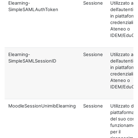
Elearning-
Sessione
Utilizzato ai f
SimpleSAMLAuthToken
dell’autentic
in piattaform
credenziali di
Ateneo o
IDEM/EduGA
Elearning-
Sessione
Utilizzato ai f
SimpleSAMLSessionID
dell’autentic
in piattaform
credenziali di
Ateneo o
IDEM/EduGA
MoodleSessionUnimibElearning
Sessione
Utilizzato dal
piattaforma ai
del suo corre
funzionamen
per il