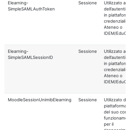
Elearning-
Sessione
Utilizzato ai f
SimpleSAMLAuthToken
dell’autentic
in piattaform
credenziali di
Ateneo o
IDEM/EduGA
Elearning-
Sessione
Utilizzato ai f
SimpleSAMLSessionID
dell’autentic
in piattaform
credenziali di
Ateneo o
IDEM/EduGA
MoodleSessionUnimibElearning
Sessione
Utilizzato dal
piattaforma ai
del suo corre
funzionamen
per il