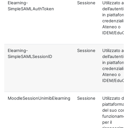
Elearning-
Sessione
Utilizzato ai f
SimpleSAMLAuthToken
dell’autentic
in piattaform
credenziali di
Ateneo o
IDEM/EduGA
Elearning-
Sessione
Utilizzato ai f
SimpleSAMLSessionID
dell’autentic
in piattaform
credenziali di
Ateneo o
IDEM/EduGA
MoodleSessionUnimibElearning
Sessione
Utilizzato dal
piattaforma ai
del suo corre
funzionamen
per il