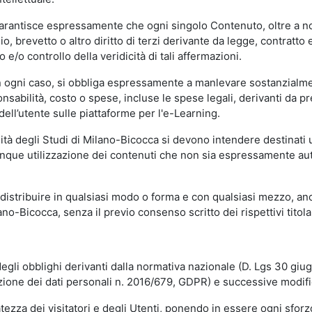
garantisce espressamente che ogni singolo Contenuto, oltre a no
hio, brevetto o altro diritto di terzi derivante da legge, contratt
/o controllo della veridicità di tali affermazioni.
in ogni caso, si obbliga espressamente a manlevare sostanzialme
abilità, costo o spese, incluse le spese legali, derivanti da pr
ell’utente sulle piattaforme per l'e-Learning.
sità degli Studi di Milano-Bicocca si devono intendere destinati
que utilizzazione dei contenuti che non sia espressamente autoriz
istribuire in qualsiasi modo o forma e con qualsiasi mezzo, anch
o-Bicocca, senza il previo consenso scritto dei rispettivi titolari
egli obblighi derivanti dalla normativa nazionale (D. Lgs 30 giu
zione dei dati personali n. 2016/679, GDPR) e successive modif
tezza dei visitatori e degli Utenti, ponendo in essere ogni sforzo