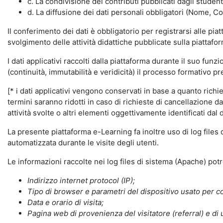
c. La condivisione dei contributi pubblicati dagli student
d. La diffusione dei dati personali obbligatori (Nome, Co
Il conferimento dei dati è obbligatorio per registrarsi alle pi
svolgimento delle attività didattiche pubblicate sulla piattafo
I dati applicativi raccolti dalla piattaforma durante il suo fu
(continuità, immutabilità e veridicità) il processo formativo pre
[* i dati applicativi vengono conservati in base a quanto richiest
termini saranno ridotti in caso di richieste di cancellazione d
attività svolte o altri elementi oggettivamente identificati dal 
La presente piattaforma e-Learning fa inoltre uso di log files
automatizzata durante le visite degli utenti.
Le informazioni raccolte nei log files di sistema (Apache) po
Indirizzo internet protocol (IP);
Tipo di browser e parametri del dispositivo usato per co
Data e orario di visita;
Pagina web di provenienza del visitatore (referral) e di 