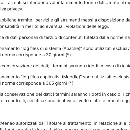
volta. Tali dati si intendono volontariamente forniti dall'Utente al 
iva privacy.
pubbliche tramite i servizi e gli strumenti messi a disposizione 
sabilità in merito ad eventuali violazioni delle leggi.
e di dati personali di terzi o di contenuti tutelati dalle norme na
ionamento “log files di sistema (Apache)” sono utilizzati esclusiv
i norma corrisponde a 30 giorni (*).
onservazione dei dati; i termini saranno ridotti in caso di richi
onamento “log files applicativi (Moodle)” sono utilizzati esclusi
i norma corrisponde a 365 giorni (*).
 conservazione dei dati; i termini saranno ridotti in caso di ri
a controlli, certificazione di attività svolte o altri elementi ogg
ll’Ateneo autorizzati dal Titolare al trattamento, in relazione alle
i terzi, perché la loro attività è necessaria al conseguimento del