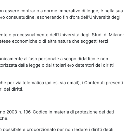
n essere contrario a norme imperative di legge, è nella sua
o e/o consuetudine, esonerando fin d'ora dell’Università degli
nte e processualmente dell’Università degli Studi di Milano-
etese economiche o di altra natura che soggetti terzi
 unicamente all'uso personale a scopo didattico e non
zata dalla legge o dai titolari e/o detentori dei diritti
e per via telematica (ad es. via email), i Contenuti presenti
 dei diritti.
gno 2003 n. 196, Codice in materia di protezione dei dati
iche.
 possibile e proporzionato per non ledere i diritti degli