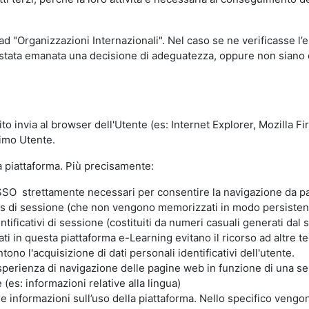
 ad "Organizzazioni Internazionali". Nel caso se ne verificasse l’
ia stata emanata una decisione di adeguatezza, oppure non siano d
ito invia al browser dell'Utente (es: Internet Explorer, Mozilla 
simo Utente.
la piattaforma. Più precisamente:
SO strettamente necessari per consentire la navigazione da part
s di sessione (che non vengono memorizzati in modo persistent
ntificativi di sessione (costituiti da numeri casuali generati dal
zzati in questa piattaforma e-Learning evitano il ricorso ad altre
ono l'acquisizione di dati personali identificativi dell'utente.
'esperienza di navigazione delle pagine web in funzione di una seri
(es: informazioni relative alla lingua)
are informazioni sull’uso della piattaforma. Nello specifico vengo