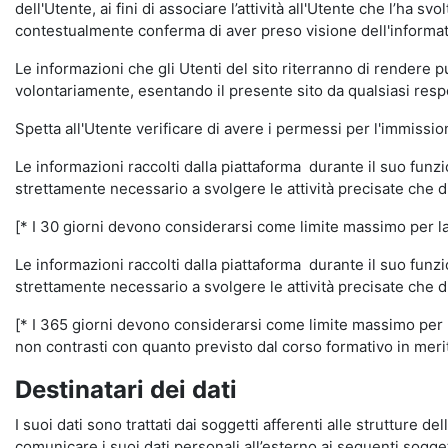
dell'Utente, ai fini di associare l’attività all'Utente che l’ha s
contestualmente conferma di aver preso visione dell'informat
Le informazioni che gli Utenti del sito riterranno di rendere 
volontariamente, esentando il presente sito da qualsiasi respon
Spetta all'Utente verificare di avere i permessi per l'immission
Le informazioni raccolti dalla piattaforma durante il suo funz
strettamente necessario a svolgere le attività precisate che d
[* I 30 giorni devono considerarsi come limite massimo per la c
Le informazioni raccolti dalla piattaforma durante il suo funzi
strettamente necessario a svolgere le attività precisate che d
[* I 365 giorni devono considerarsi come limite massimo per la
non contrasti con quanto previsto dal corso formativo in merito 
Destinatari dei dati
I suoi dati sono trattati dai soggetti afferenti alle strutture de
comunicare i suoi dati personali all’esterno ai seguenti soggett