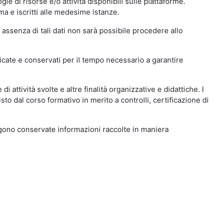
ie di risorse e/o attività disponibili sulle piattaforme.
ma e iscritti alle medesime istanze.
 assenza di tali dati non sarà possibile procedere allo
ndicate e conservati per il tempo necessario a garantire
i attività svolte e altre finalità organizzative e didattiche. I
to dal corso formativo in merito a controlli, certificazione di
engono conservate informazioni raccolte in maniera