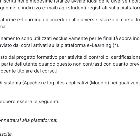
i iscritti nelle medesime istanze avvalendosi delle diverse tipolog
gnome, e indirizzo e-mail) agli studenti registrati sulla piattafor
attaforme e-Learning ed accedere alle diverse istanze di corso. In
rma.
nzionamento sono utilizzati esclusivamente per le finalità sopra i
visto dai corsi attivati sulla piattaforma e-Learning (*).
o dal progetto formativo per attività di controllo, certificazione d
a parte dell’utente quando questo non contrasti con quanto previs
docente titolare del corso.]
 di sistema (Apache) e log files applicativi (Moodle) nei quali v
trebbero essere le seguenti:
nnettersi alla piattaforma;
uscita.