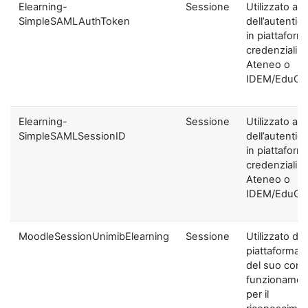
Elearning-
Sessione
Utilizzato ai f
SimpleSAMLAuthToken
dell’autentic
in piattaform
credenziali di
Ateneo o
IDEM/EduGA
Elearning-
Sessione
Utilizzato ai f
SimpleSAMLSessionID
dell’autentic
in piattaform
credenziali di
Ateneo o
IDEM/EduGA
MoodleSessionUnimibElearning
Sessione
Utilizzato dal
piattaforma ai
del suo corre
funzionamen
per il