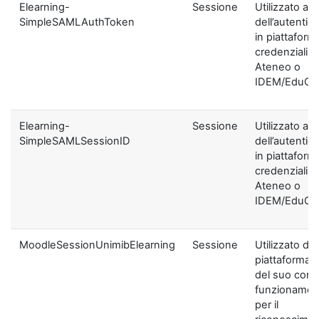
Elearning-
Sessione
Utilizzato ai f
SimpleSAMLAuthToken
dell’autentic
in piattaform
credenziali di
Ateneo o
IDEM/EduGA
Elearning-
Sessione
Utilizzato ai f
SimpleSAMLSessionID
dell’autentic
in piattaform
credenziali di
Ateneo o
IDEM/EduGA
MoodleSessionUnimibElearning
Sessione
Utilizzato dal
piattaforma ai
del suo corre
funzionamen
per il