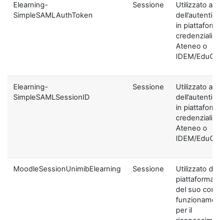
Elearning-
Sessione
Utilizzato ai f
SimpleSAMLAuthToken
dell’autentic
in piattaform
credenziali di
Ateneo o
IDEM/EduGA
Elearning-
Sessione
Utilizzato ai f
SimpleSAMLSessionID
dell’autentic
in piattaform
credenziali di
Ateneo o
IDEM/EduGA
MoodleSessionUnimibElearning
Sessione
Utilizzato dal
piattaforma ai
del suo corre
funzionamen
per il