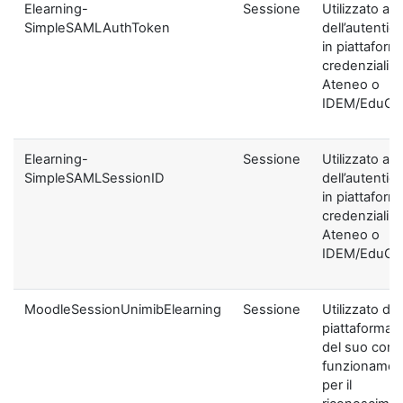
Elearning-
Sessione
Utilizzato ai f
SimpleSAMLAuthToken
dell’autentic
in piattaform
credenziali di
Ateneo o
IDEM/EduGA
Elearning-
Sessione
Utilizzato ai f
SimpleSAMLSessionID
dell’autentic
in piattaform
credenziali di
Ateneo o
IDEM/EduGA
MoodleSessionUnimibElearning
Sessione
Utilizzato dal
piattaforma ai
del suo corre
funzionamen
per il