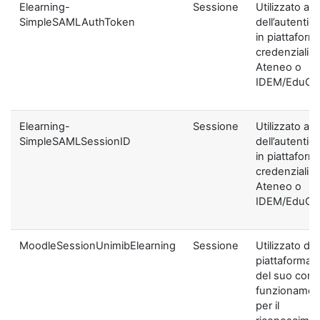
Elearning-
Sessione
Utilizzato ai f
SimpleSAMLAuthToken
dell’autentic
in piattaform
credenziali di
Ateneo o
IDEM/EduGA
Elearning-
Sessione
Utilizzato ai f
SimpleSAMLSessionID
dell’autentic
in piattaform
credenziali di
Ateneo o
IDEM/EduGA
MoodleSessionUnimibElearning
Sessione
Utilizzato dal
piattaforma ai
del suo corre
funzionamen
per il