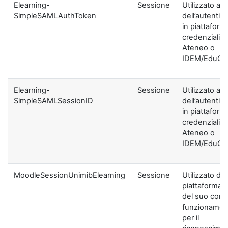
Elearning-
Sessione
Utilizzato ai f
SimpleSAMLAuthToken
dell’autentic
in piattaform
credenziali di
Ateneo o
IDEM/EduGA
Elearning-
Sessione
Utilizzato ai f
SimpleSAMLSessionID
dell’autentic
in piattaform
credenziali di
Ateneo o
IDEM/EduGA
MoodleSessionUnimibElearning
Sessione
Utilizzato dal
piattaforma ai
del suo corre
funzionamen
per il