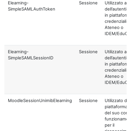
Elearning-
Sessione
Utilizzato ai f
SimpleSAMLAuthToken
dell’autentic
in piattaform
credenziali di
Ateneo o
IDEM/EduGA
Elearning-
Sessione
Utilizzato ai f
SimpleSAMLSessionID
dell’autentic
in piattaform
credenziali di
Ateneo o
IDEM/EduGA
MoodleSessionUnimibElearning
Sessione
Utilizzato dal
piattaforma ai
del suo corre
funzionamen
per il