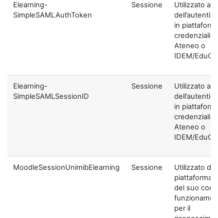
Elearning-
Sessione
Utilizzato ai f
SimpleSAMLAuthToken
dell’autentic
in piattaform
credenziali di
Ateneo o
IDEM/EduGA
Elearning-
Sessione
Utilizzato ai f
SimpleSAMLSessionID
dell’autentic
in piattaform
credenziali di
Ateneo o
IDEM/EduGA
MoodleSessionUnimibElearning
Sessione
Utilizzato dal
piattaforma ai
del suo corre
funzionamen
per il