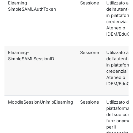
Elearning-
Sessione
Utilizzato ai f
SimpleSAMLAuthToken
dell’autentic
in piattaform
credenziali di
Ateneo o
IDEM/EduGA
Elearning-
Sessione
Utilizzato ai f
SimpleSAMLSessionID
dell’autentic
in piattaform
credenziali di
Ateneo o
IDEM/EduGA
MoodleSessionUnimibElearning
Sessione
Utilizzato dal
piattaforma ai
del suo corre
funzionamen
per il