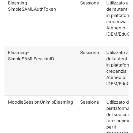
Elearning-
Sessione
Utilizzato ai f
SimpleSAMLAuthToken
dell’autentic
in piattaform
credenziali di
Ateneo o
IDEM/EduGA
Elearning-
Sessione
Utilizzato ai f
SimpleSAMLSessionID
dell’autentic
in piattaform
credenziali di
Ateneo o
IDEM/EduGA
MoodleSessionUnimibElearning
Sessione
Utilizzato dal
piattaforma ai
del suo corre
funzionamen
per il