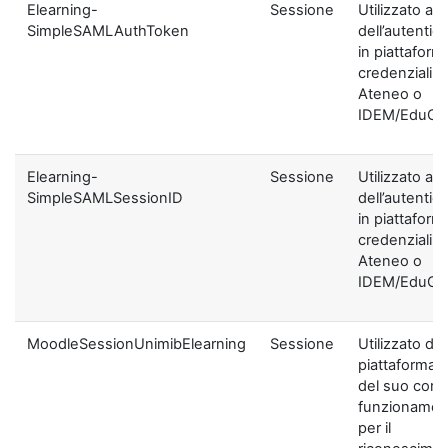
Elearning-
Sessione
Utilizzato ai f
SimpleSAMLAuthToken
dell’autentic
in piattaform
credenziali di
Ateneo o
IDEM/EduGA
Elearning-
Sessione
Utilizzato ai f
SimpleSAMLSessionID
dell’autentic
in piattaform
credenziali di
Ateneo o
IDEM/EduGA
MoodleSessionUnimibElearning
Sessione
Utilizzato dal
piattaforma ai
del suo corre
funzionamen
per il