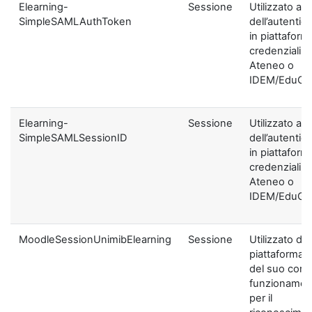
Elearning-
Sessione
Utilizzato ai f
SimpleSAMLAuthToken
dell’autentic
in piattaform
credenziali di
Ateneo o
IDEM/EduGA
Elearning-
Sessione
Utilizzato ai f
SimpleSAMLSessionID
dell’autentic
in piattaform
credenziali di
Ateneo o
IDEM/EduGA
MoodleSessionUnimibElearning
Sessione
Utilizzato dal
piattaforma ai
del suo corre
funzionamen
per il