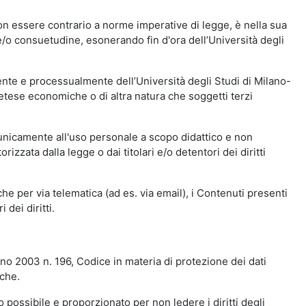
n essere contrario a norme imperative di legge, è nella sua
o e/o consuetudine, esonerando fin d'ora dell’Università degli
nte e processualmente dell’Università degli Studi di Milano-
etese economiche o di altra natura che soggetti terzi
 unicamente all'uso personale a scopo didattico e non
zata dalla legge o dai titolari e/o detentori dei diritti
e per via telematica (ad es. via email), i Contenuti presenti
 dei diritti.
gno 2003 n. 196, Codice in materia di protezione dei dati
iche.
 possibile e proporzionato per non ledere i diritti degli