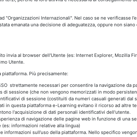
 ad "Organizzazioni Internazionali". Nel caso se ne verificasse l’
ia stata emanata una decisione di adeguatezza, oppure non siano d
ito invia al browser dell'Utente (es: Internet Explorer, Mozilla 
simo Utente.
la piattaforma. Più precisamente:
SO strettamente necessari per consentire la navigazione da part
s di sessione (che non vengono memorizzati in modo persistent
ntificativi di sessione (costituiti da numeri casuali generati dal
zzati in questa piattaforma e-Learning evitano il ricorso ad altre
ono l'acquisizione di dati personali identificativi dell'utente.
'esperienza di navigazione delle pagine web in funzione di una seri
(es: informazioni relative alla lingua)
are informazioni sull’uso della piattaforma. Nello specifico vengo