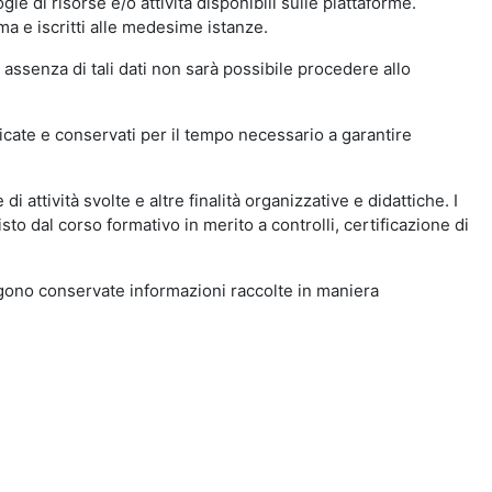
ie di risorse e/o attività disponibili sulle piattaforme.
ma e iscritti alle medesime istanze.
 assenza di tali dati non sarà possibile procedere allo
ndicate e conservati per il tempo necessario a garantire
i attività svolte e altre finalità organizzative e didattiche. I
to dal corso formativo in merito a controlli, certificazione di
engono conservate informazioni raccolte in maniera