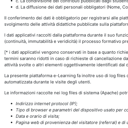
c. La condivisione dei contributi pubblicati dagli student
d. La diffusione dei dati personali obbligatori (Nome, Co
Il conferimento dei dati è obbligatorio per registrarsi alle pi
svolgimento delle attività didattiche pubblicate sulla piattafo
I dati applicativi raccolti dalla piattaforma durante il suo fu
(continuità, immutabilità e veridicità) il processo formativo pre
[* i dati applicativi vengono conservati in base a quanto richiest
termini saranno ridotti in caso di richieste di cancellazione d
attività svolte o altri elementi oggettivamente identificati dal 
La presente piattaforma e-Learning fa inoltre uso di log files
automatizzata durante le visite degli utenti.
Le informazioni raccolte nei log files di sistema (Apache) po
Indirizzo internet protocol (IP);
Tipo di browser e parametri del dispositivo usato per co
Data e orario di visita;
Pagina web di provenienza del visitatore (referral) e di 