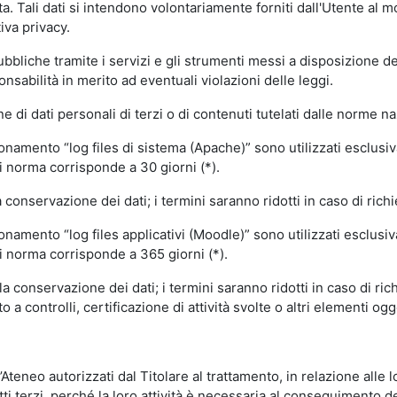
volta. Tali dati si intendono volontariamente forniti dall'Utente al 
iva privacy.
pubbliche tramite i servizi e gli strumenti messi a disposizione 
sabilità in merito ad eventuali violazioni delle leggi.
e di dati personali di terzi o di contenuti tutelati dalle norme na
ionamento “log files di sistema (Apache)” sono utilizzati esclusiv
i norma corrisponde a 30 giorni (*).
onservazione dei dati; i termini saranno ridotti in caso di richi
onamento “log files applicativi (Moodle)” sono utilizzati esclusi
i norma corrisponde a 365 giorni (*).
 conservazione dei dati; i termini saranno ridotti in caso di ri
a controlli, certificazione di attività svolte o altri elementi ogg
ll’Ateneo autorizzati dal Titolare al trattamento, in relazione alle
i terzi, perché la loro attività è necessaria al conseguimento del