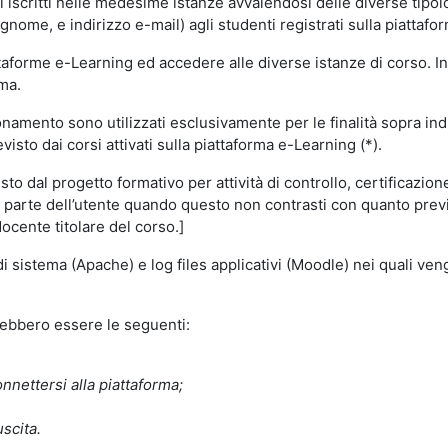
i iscritti nelle medesime istanze avvalendosi delle diverse tipolog
gnome, e indirizzo e-mail) agli studenti registrati sulla piattafor
attaforme e-Learning ed accedere alle diverse istanze di corso. In
rma.
nzionamento sono utilizzati esclusivamente per le finalità sopra i
visto dai corsi attivati sulla piattaforma e-Learning (*).
o dal progetto formativo per attività di controllo, certificazione d
a parte dell’utente quando questo non contrasti con quanto previs
docente titolare del corso.]
 di sistema (Apache) e log files applicativi (Moodle) nei quali v
trebbero essere le seguenti:
nnettersi alla piattaforma;
uscita.