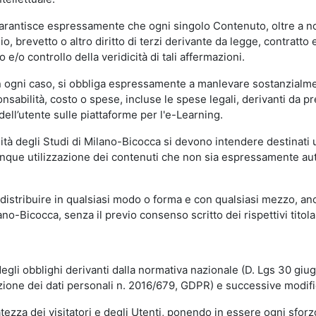
garantisce espressamente che ogni singolo Contenuto, oltre a no
hio, brevetto o altro diritto di terzi derivante da legge, contratt
/o controllo della veridicità di tali affermazioni.
in ogni caso, si obbliga espressamente a manlevare sostanzialme
abilità, costo o spese, incluse le spese legali, derivanti da pr
ell’utente sulle piattaforme per l'e-Learning.
sità degli Studi di Milano-Bicocca si devono intendere destinati
que utilizzazione dei contenuti che non sia espressamente autoriz
istribuire in qualsiasi modo o forma e con qualsiasi mezzo, anch
o-Bicocca, senza il previo consenso scritto dei rispettivi titolari
egli obblighi derivanti dalla normativa nazionale (D. Lgs 30 giu
zione dei dati personali n. 2016/679, GDPR) e successive modif
tezza dei visitatori e degli Utenti, ponendo in essere ogni sforzo