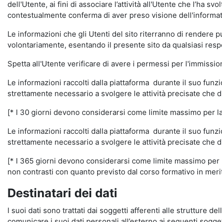
dell'Utente, ai fini di associare l’attività all'Utente che l’ha s
contestualmente conferma di aver preso visione dell'informat
Le informazioni che gli Utenti del sito riterranno di rendere 
volontariamente, esentando il presente sito da qualsiasi respon
Spetta all'Utente verificare di avere i permessi per l'immission
Le informazioni raccolti dalla piattaforma durante il suo funz
strettamente necessario a svolgere le attività precisate che d
[* I 30 giorni devono considerarsi come limite massimo per la c
Le informazioni raccolti dalla piattaforma durante il suo funzi
strettamente necessario a svolgere le attività precisate che d
[* I 365 giorni devono considerarsi come limite massimo per la
non contrasti con quanto previsto dal corso formativo in merito 
Destinatari dei dati
I suoi dati sono trattati dai soggetti afferenti alle strutture de
comunicare i suoi dati personali all’esterno ai seguenti soggett