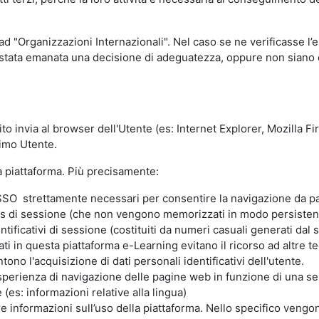
 ad "Organizzazioni Internazionali". Nel caso se ne verificasse l’
ia stata emanata una decisione di adeguatezza, oppure non siano d
ito invia al browser dell'Utente (es: Internet Explorer, Mozilla 
simo Utente.
la piattaforma. Più precisamente:
SO strettamente necessari per consentire la navigazione da part
s di sessione (che non vengono memorizzati in modo persistent
ntificativi di sessione (costituiti da numeri casuali generati dal
zzati in questa piattaforma e-Learning evitano il ricorso ad altre
ono l'acquisizione di dati personali identificativi dell'utente.
'esperienza di navigazione delle pagine web in funzione di una seri
(es: informazioni relative alla lingua)
are informazioni sull’uso della piattaforma. Nello specifico vengo