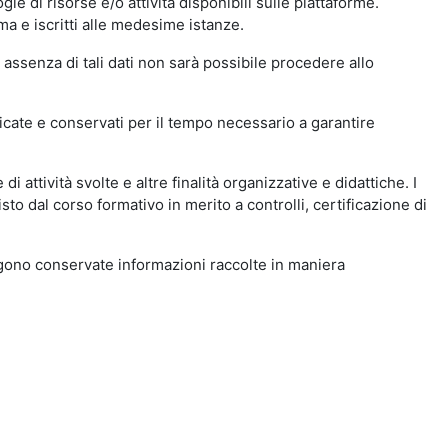
ie di risorse e/o attività disponibili sulle piattaforme.
ma e iscritti alle medesime istanze.
 assenza di tali dati non sarà possibile procedere allo
ndicate e conservati per il tempo necessario a garantire
i attività svolte e altre finalità organizzative e didattiche. I
to dal corso formativo in merito a controlli, certificazione di
engono conservate informazioni raccolte in maniera