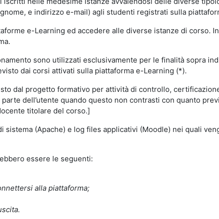
i iscritti nelle medesime istanze avvalendosi delle diverse tipolog
gnome, e indirizzo e-mail) agli studenti registrati sulla piattafor
attaforme e-Learning ed accedere alle diverse istanze di corso. In
rma.
nzionamento sono utilizzati esclusivamente per le finalità sopra i
visto dai corsi attivati sulla piattaforma e-Learning (*).
o dal progetto formativo per attività di controllo, certificazione d
a parte dell’utente quando questo non contrasti con quanto previs
docente titolare del corso.]
 di sistema (Apache) e log files applicativi (Moodle) nei quali v
trebbero essere le seguenti:
nnettersi alla piattaforma;
uscita.