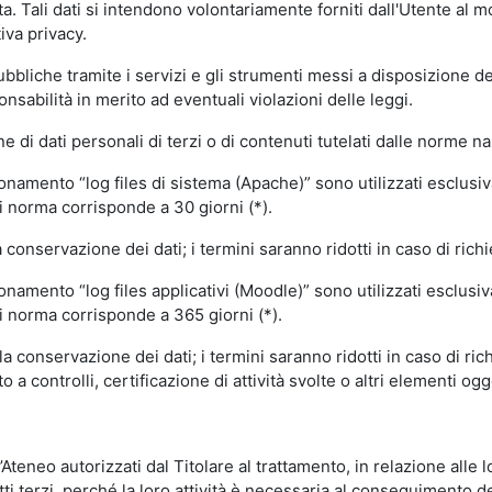
volta. Tali dati si intendono volontariamente forniti dall'Utente al 
iva privacy.
pubbliche tramite i servizi e gli strumenti messi a disposizione 
sabilità in merito ad eventuali violazioni delle leggi.
e di dati personali di terzi o di contenuti tutelati dalle norme na
ionamento “log files di sistema (Apache)” sono utilizzati esclusiv
i norma corrisponde a 30 giorni (*).
onservazione dei dati; i termini saranno ridotti in caso di richi
onamento “log files applicativi (Moodle)” sono utilizzati esclusi
i norma corrisponde a 365 giorni (*).
 conservazione dei dati; i termini saranno ridotti in caso di ri
a controlli, certificazione di attività svolte o altri elementi ogg
ll’Ateneo autorizzati dal Titolare al trattamento, in relazione alle
i terzi, perché la loro attività è necessaria al conseguimento del