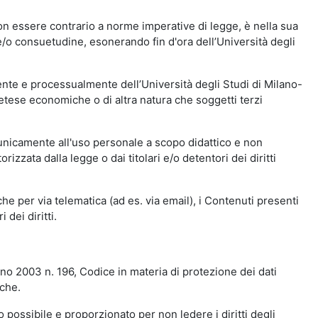
n essere contrario a norme imperative di legge, è nella sua
o e/o consuetudine, esonerando fin d'ora dell’Università degli
nte e processualmente dell’Università degli Studi di Milano-
etese economiche o di altra natura che soggetti terzi
 unicamente all'uso personale a scopo didattico e non
zata dalla legge o dai titolari e/o detentori dei diritti
e per via telematica (ad es. via email), i Contenuti presenti
 dei diritti.
gno 2003 n. 196, Codice in materia di protezione dei dati
iche.
 possibile e proporzionato per non ledere i diritti degli