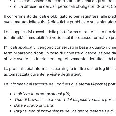
c. La condivisione dei contributi pubblicati dagli student
d. La diffusione dei dati personali obbligatori (Nome, Co
Il conferimento dei dati è obbligatorio per registrarsi alle pi
svolgimento delle attività didattiche pubblicate sulla piattafo
I dati applicativi raccolti dalla piattaforma durante il suo fu
(continuità, immutabilità e veridicità) il processo formativo pre
[* i dati applicativi vengono conservati in base a quanto richiest
termini saranno ridotti in caso di richieste di cancellazione d
attività svolte o altri elementi oggettivamente identificati dal 
La presente piattaforma e-Learning fa inoltre uso di log files
automatizzata durante le visite degli utenti.
Le informazioni raccolte nei log files di sistema (Apache) po
Indirizzo internet protocol (IP);
Tipo di browser e parametri del dispositivo usato per co
Data e orario di visita;
Pagina web di provenienza del visitatore (referral) e di 