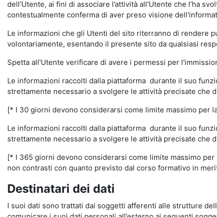
dell'Utente, ai fini di associare l’attività all'Utente che l’ha s
contestualmente conferma di aver preso visione dell'informat
Le informazioni che gli Utenti del sito riterranno di rendere 
volontariamente, esentando il presente sito da qualsiasi respon
Spetta all'Utente verificare di avere i permessi per l'immission
Le informazioni raccolti dalla piattaforma durante il suo funz
strettamente necessario a svolgere le attività precisate che d
[* I 30 giorni devono considerarsi come limite massimo per la c
Le informazioni raccolti dalla piattaforma durante il suo funzi
strettamente necessario a svolgere le attività precisate che d
[* I 365 giorni devono considerarsi come limite massimo per la
non contrasti con quanto previsto dal corso formativo in merito 
Destinatari dei dati
I suoi dati sono trattati dai soggetti afferenti alle strutture de
comunicare i suoi dati personali all’esterno ai seguenti soggett