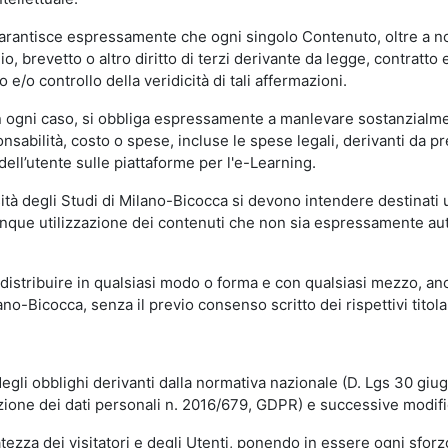
garantisce espressamente che ogni singolo Contenuto, oltre a no
hio, brevetto o altro diritto di terzi derivante da legge, contratt
/o controllo della veridicità di tali affermazioni.
in ogni caso, si obbliga espressamente a manlevare sostanzialme
abilità, costo o spese, incluse le spese legali, derivanti da pr
ell’utente sulle piattaforme per l'e-Learning.
sità degli Studi di Milano-Bicocca si devono intendere destinati
que utilizzazione dei contenuti che non sia espressamente autoriz
istribuire in qualsiasi modo o forma e con qualsiasi mezzo, anch
o-Bicocca, senza il previo consenso scritto dei rispettivi titolari
egli obblighi derivanti dalla normativa nazionale (D. Lgs 30 giu
zione dei dati personali n. 2016/679, GDPR) e successive modif
tezza dei visitatori e degli Utenti, ponendo in essere ogni sforzo