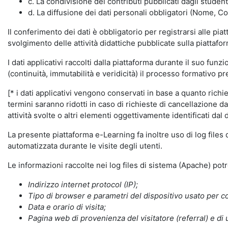
c. La condivisione dei contributi pubblicati dagli student
d. La diffusione dei dati personali obbligatori (Nome, Co
Il conferimento dei dati è obbligatorio per registrarsi alle pi
svolgimento delle attività didattiche pubblicate sulla piattafo
I dati applicativi raccolti dalla piattaforma durante il suo fu
(continuità, immutabilità e veridicità) il processo formativo pre
[* i dati applicativi vengono conservati in base a quanto richiest
termini saranno ridotti in caso di richieste di cancellazione d
attività svolte o altri elementi oggettivamente identificati dal 
La presente piattaforma e-Learning fa inoltre uso di log files
automatizzata durante le visite degli utenti.
Le informazioni raccolte nei log files di sistema (Apache) po
Indirizzo internet protocol (IP);
Tipo di browser e parametri del dispositivo usato per co
Data e orario di visita;
Pagina web di provenienza del visitatore (referral) e di 