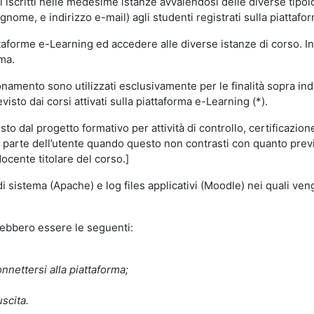
i iscritti nelle medesime istanze avvalendosi delle diverse tipolog
gnome, e indirizzo e-mail) agli studenti registrati sulla piattafor
attaforme e-Learning ed accedere alle diverse istanze di corso. In
rma.
nzionamento sono utilizzati esclusivamente per le finalità sopra i
visto dai corsi attivati sulla piattaforma e-Learning (*).
o dal progetto formativo per attività di controllo, certificazione d
a parte dell’utente quando questo non contrasti con quanto previs
docente titolare del corso.]
 di sistema (Apache) e log files applicativi (Moodle) nei quali v
trebbero essere le seguenti:
nnettersi alla piattaforma;
uscita.