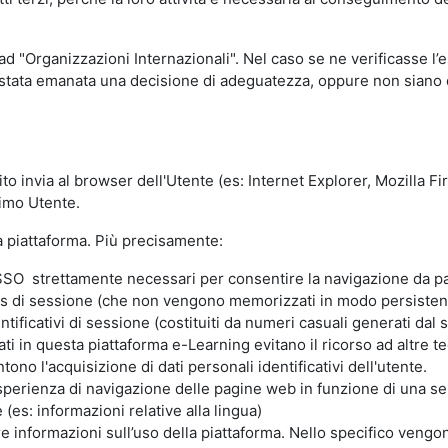
 ad "Organizzazioni Internazionali". Nel caso se ne verificasse l’
ia stata emanata una decisione di adeguatezza, oppure non siano d
ito invia al browser dell'Utente (es: Internet Explorer, Mozilla 
simo Utente.
la piattaforma. Più precisamente:
SO strettamente necessari per consentire la navigazione da part
s di sessione (che non vengono memorizzati in modo persistent
ntificativi di sessione (costituiti da numeri casuali generati dal
zzati in questa piattaforma e-Learning evitano il ricorso ad altre
ono l'acquisizione di dati personali identificativi dell'utente.
'esperienza di navigazione delle pagine web in funzione di una seri
(es: informazioni relative alla lingua)
are informazioni sull’uso della piattaforma. Nello specifico vengo