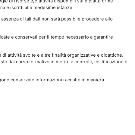
ie di risorse e/o attività disponibili sulle piattaforme.
ma e iscritti alle medesime istanze.
 assenza di tali dati non sarà possibile procedere allo
ndicate e conservati per il tempo necessario a garantire
i attività svolte e altre finalità organizzative e didattiche. I
to dal corso formativo in merito a controlli, certificazione di
engono conservate informazioni raccolte in maniera