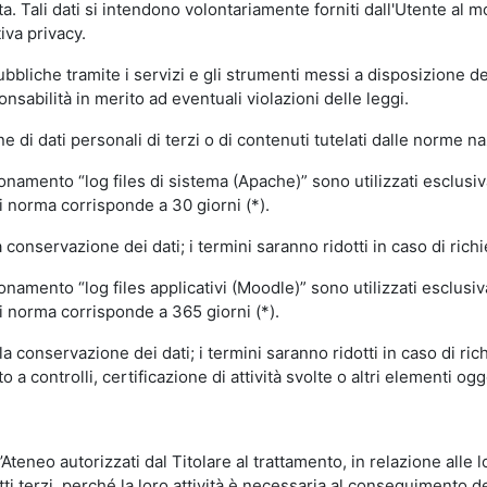
volta. Tali dati si intendono volontariamente forniti dall'Utente al 
iva privacy.
pubbliche tramite i servizi e gli strumenti messi a disposizione 
sabilità in merito ad eventuali violazioni delle leggi.
e di dati personali di terzi o di contenuti tutelati dalle norme na
ionamento “log files di sistema (Apache)” sono utilizzati esclusiv
i norma corrisponde a 30 giorni (*).
onservazione dei dati; i termini saranno ridotti in caso di richi
onamento “log files applicativi (Moodle)” sono utilizzati esclusi
i norma corrisponde a 365 giorni (*).
 conservazione dei dati; i termini saranno ridotti in caso di ri
a controlli, certificazione di attività svolte o altri elementi ogg
ll’Ateneo autorizzati dal Titolare al trattamento, in relazione alle
i terzi, perché la loro attività è necessaria al conseguimento del