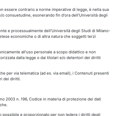
n essere contrario a norme imperative di legge, è nella sua
o e/o consuetudine, esonerando fin d'ora dell’Università degli
nte e processualmente dell’Università degli Studi di Milano-
etese economiche o di altra natura che soggetti terzi
 unicamente all'uso personale a scopo didattico e non
zata dalla legge o dai titolari e/o detentori dei diritti
e per via telematica (ad es. via email), i Contenuti presenti
 dei diritti.
gno 2003 n. 196, Codice in materia di protezione dei dati
iche.
 possibile e proporzionato per non ledere i diritti degli