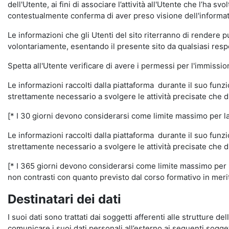
dell'Utente, ai fini di associare l’attività all'Utente che l’ha s
contestualmente conferma di aver preso visione dell'informat
Le informazioni che gli Utenti del sito riterranno di rendere 
volontariamente, esentando il presente sito da qualsiasi respon
Spetta all'Utente verificare di avere i permessi per l'immission
Le informazioni raccolti dalla piattaforma durante il suo funz
strettamente necessario a svolgere le attività precisate che d
[* I 30 giorni devono considerarsi come limite massimo per la c
Le informazioni raccolti dalla piattaforma durante il suo funzi
strettamente necessario a svolgere le attività precisate che d
[* I 365 giorni devono considerarsi come limite massimo per la
non contrasti con quanto previsto dal corso formativo in merito 
Destinatari dei dati
I suoi dati sono trattati dai soggetti afferenti alle strutture de
comunicare i suoi dati personali all’esterno ai seguenti soggett