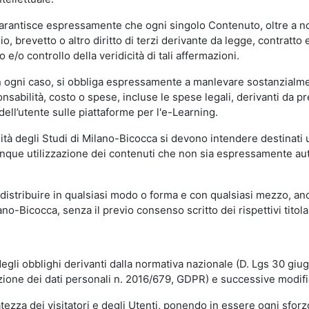
garantisce espressamente che ogni singolo Contenuto, oltre a no
hio, brevetto o altro diritto di terzi derivante da legge, contratt
/o controllo della veridicità di tali affermazioni.
in ogni caso, si obbliga espressamente a manlevare sostanzialme
abilità, costo o spese, incluse le spese legali, derivanti da pr
ell’utente sulle piattaforme per l'e-Learning.
sità degli Studi di Milano-Bicocca si devono intendere destinati
que utilizzazione dei contenuti che non sia espressamente autoriz
istribuire in qualsiasi modo o forma e con qualsiasi mezzo, anch
o-Bicocca, senza il previo consenso scritto dei rispettivi titolari
egli obblighi derivanti dalla normativa nazionale (D. Lgs 30 giu
zione dei dati personali n. 2016/679, GDPR) e successive modif
tezza dei visitatori e degli Utenti, ponendo in essere ogni sforzo