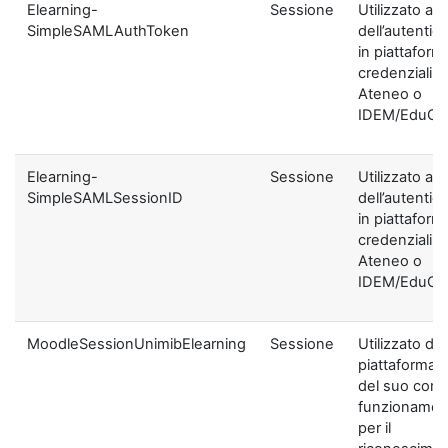
Elearning-
Sessione
Utilizzato ai f
SimpleSAMLAuthToken
dell’autentic
in piattaform
credenziali di
Ateneo o
IDEM/EduGA
Elearning-
Sessione
Utilizzato ai f
SimpleSAMLSessionID
dell’autentic
in piattaform
credenziali di
Ateneo o
IDEM/EduGA
MoodleSessionUnimibElearning
Sessione
Utilizzato dal
piattaforma ai
del suo corre
funzionamen
per il