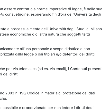
n essere contrario a norme imperative di legge, è nella sua
o e/o consuetudine, esonerando fin d'ora dell’Università degli
nte e processualmente dell’Università degli Studi di Milano-
etese economiche o di altra natura che soggetti terzi
 unicamente all'uso personale a scopo didattico e non
zata dalla legge o dai titolari e/o detentori dei diritti
e per via telematica (ad es. via email), i Contenuti presenti
 dei diritti.
gno 2003 n. 196, Codice in materia di protezione dei dati
iche.
 possibile e proporzionato per non ledere i diritti degli