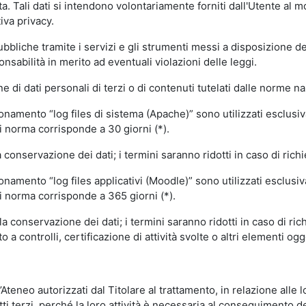
volta. Tali dati si intendono volontariamente forniti dall'Utente al 
iva privacy.
pubbliche tramite i servizi e gli strumenti messi a disposizione 
sabilità in merito ad eventuali violazioni delle leggi.
e di dati personali di terzi o di contenuti tutelati dalle norme na
ionamento “log files di sistema (Apache)” sono utilizzati esclusiv
i norma corrisponde a 30 giorni (*).
onservazione dei dati; i termini saranno ridotti in caso di richi
onamento “log files applicativi (Moodle)” sono utilizzati esclusi
i norma corrisponde a 365 giorni (*).
 conservazione dei dati; i termini saranno ridotti in caso di ri
a controlli, certificazione di attività svolte o altri elementi ogg
ll’Ateneo autorizzati dal Titolare al trattamento, in relazione alle
i terzi, perché la loro attività è necessaria al conseguimento del