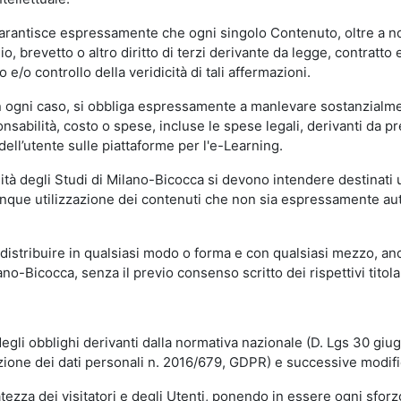
garantisce espressamente che ogni singolo Contenuto, oltre a no
hio, brevetto o altro diritto di terzi derivante da legge, contratt
/o controllo della veridicità di tali affermazioni.
in ogni caso, si obbliga espressamente a manlevare sostanzialme
abilità, costo o spese, incluse le spese legali, derivanti da pr
ell’utente sulle piattaforme per l'e-Learning.
sità degli Studi di Milano-Bicocca si devono intendere destinati
que utilizzazione dei contenuti che non sia espressamente autoriz
istribuire in qualsiasi modo o forma e con qualsiasi mezzo, anch
o-Bicocca, senza il previo consenso scritto dei rispettivi titolari
egli obblighi derivanti dalla normativa nazionale (D. Lgs 30 giu
zione dei dati personali n. 2016/679, GDPR) e successive modif
tezza dei visitatori e degli Utenti, ponendo in essere ogni sforzo