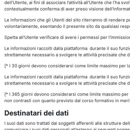
dell'Utente, ai fini di associare l’attività all'Utente che l’ha s
contestualmente conferma di aver preso visione dell'informat
Le informazioni che gli Utenti del sito riterranno di rendere 
volontariamente, esentando il presente sito da qualsiasi respon
Spetta all'Utente verificare di avere i permessi per l'immission
Le informazioni raccolti dalla piattaforma durante il suo funz
strettamente necessario a svolgere le attività precisate che d
[* I 30 giorni devono considerarsi come limite massimo per la c
Le informazioni raccolti dalla piattaforma durante il suo funzi
strettamente necessario a svolgere le attività precisate che d
[* I 365 giorni devono considerarsi come limite massimo per la
non contrasti con quanto previsto dal corso formativo in merito 
Destinatari dei dati
I suoi dati sono trattati dai soggetti afferenti alle strutture de
comunicare i suoi dati personali all’esterno ai seguenti soggett