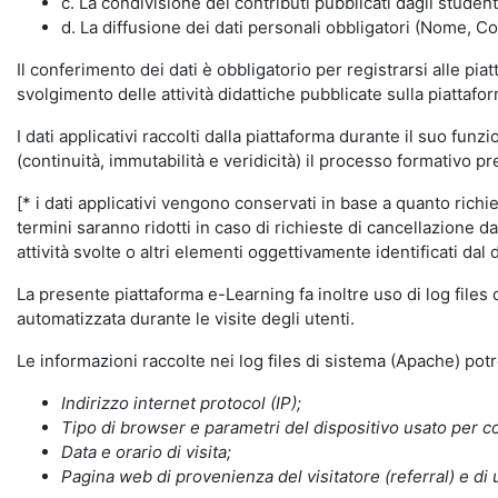
c. La condivisione dei contributi pubblicati dagli student
d. La diffusione dei dati personali obbligatori (Nome, Co
Il conferimento dei dati è obbligatorio per registrarsi alle pi
svolgimento delle attività didattiche pubblicate sulla piattafo
I dati applicativi raccolti dalla piattaforma durante il suo fu
(continuità, immutabilità e veridicità) il processo formativo pre
[* i dati applicativi vengono conservati in base a quanto richiest
termini saranno ridotti in caso di richieste di cancellazione d
attività svolte o altri elementi oggettivamente identificati dal 
La presente piattaforma e-Learning fa inoltre uso di log files
automatizzata durante le visite degli utenti.
Le informazioni raccolte nei log files di sistema (Apache) po
Indirizzo internet protocol (IP);
Tipo di browser e parametri del dispositivo usato per co
Data e orario di visita;
Pagina web di provenienza del visitatore (referral) e di 