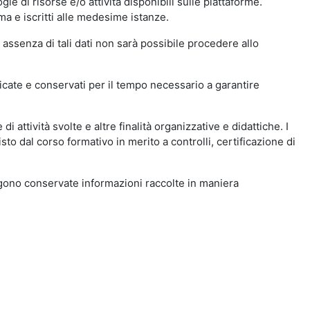
ie di risorse e/o attività disponibili sulle piattaforme.
ma e iscritti alle medesime istanze.
 assenza di tali dati non sarà possibile procedere allo
ndicate e conservati per il tempo necessario a garantire
i attività svolte e altre finalità organizzative e didattiche. I
to dal corso formativo in merito a controlli, certificazione di
engono conservate informazioni raccolte in maniera