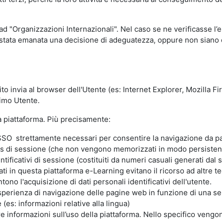
 ad "Organizzazioni Internazionali". Nel caso se ne verificasse l’
ia stata emanata una decisione di adeguatezza, oppure non siano d
ito invia al browser dell'Utente (es: Internet Explorer, Mozilla 
simo Utente.
la piattaforma. Più precisamente:
SO strettamente necessari per consentire la navigazione da part
s di sessione (che non vengono memorizzati in modo persistent
ntificativi di sessione (costituiti da numeri casuali generati dal
zzati in questa piattaforma e-Learning evitano il ricorso ad altre
ono l'acquisizione di dati personali identificativi dell'utente.
'esperienza di navigazione delle pagine web in funzione di una seri
(es: informazioni relative alla lingua)
are informazioni sull’uso della piattaforma. Nello specifico vengo