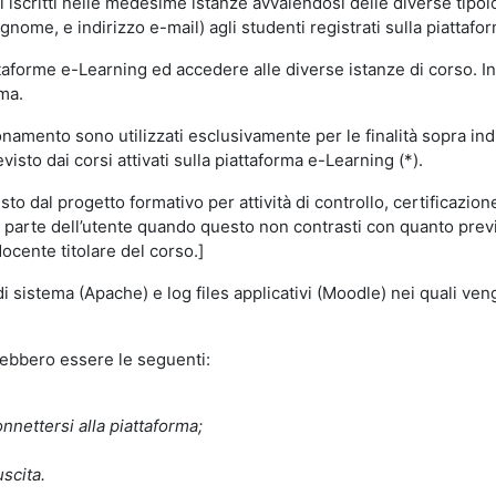
i iscritti nelle medesime istanze avvalendosi delle diverse tipolog
gnome, e indirizzo e-mail) agli studenti registrati sulla piattafor
attaforme e-Learning ed accedere alle diverse istanze di corso. In
rma.
nzionamento sono utilizzati esclusivamente per le finalità sopra i
visto dai corsi attivati sulla piattaforma e-Learning (*).
o dal progetto formativo per attività di controllo, certificazione d
a parte dell’utente quando questo non contrasti con quanto previs
docente titolare del corso.]
 di sistema (Apache) e log files applicativi (Moodle) nei quali v
trebbero essere le seguenti:
nnettersi alla piattaforma;
uscita.