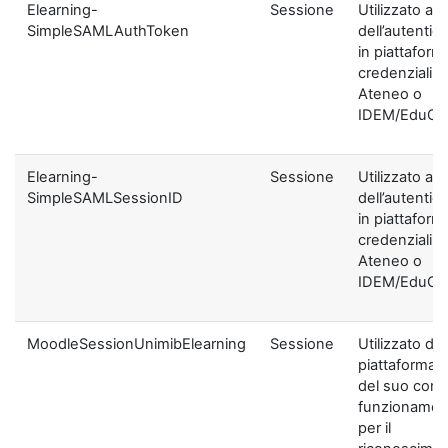
Elearning-
Sessione
Utilizzato ai f
SimpleSAMLAuthToken
dell’autentic
in piattaform
credenziali di
Ateneo o
IDEM/EduGA
Elearning-
Sessione
Utilizzato ai f
SimpleSAMLSessionID
dell’autentic
in piattaform
credenziali di
Ateneo o
IDEM/EduGA
MoodleSessionUnimibElearning
Sessione
Utilizzato dal
piattaforma ai
del suo corre
funzionamen
per il